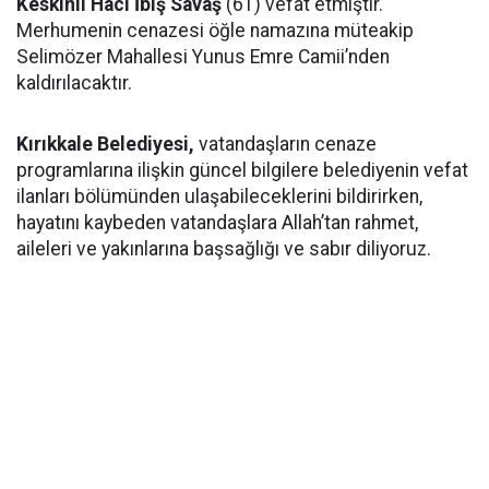
Keskinli Hacı İbiş Savaş
(61) vefat etmiştir.
Merhumenin cenazesi öğle namazına müteakip
Selimözer Mahallesi Yunus Emre Camii’nden
kaldırılacaktır.
Kırıkkale Belediyesi,
vatandaşların cenaze
programlarına ilişkin güncel bilgilere belediyenin vefat
ilanları bölümünden ulaşabileceklerini bildirirken,
hayatını kaybeden vatandaşlara Allah’tan rahmet,
aileleri ve yakınlarına başsağlığı ve sabır diliyoruz.