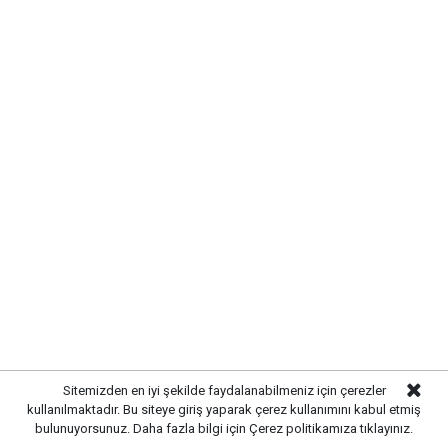
Etiketler :
Makine ve Kimya Endüstrisi haberleri
Gelişmelerden haberdar olmak
için Google News'te
Gazetekale.com'a abone olun!
HABERE
YORUM KAT
Sitemizden en iyi şekilde faydalanabilmeniz için çerezler
kullanılmaktadır. Bu siteye giriş yaparak çerez kullanımını kabul etmiş
bulunuyorsunuz. Daha fazla bilgi için
Çerez politikamıza
tıklayınız.