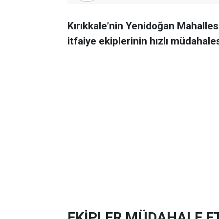
Kırıkkale’nin Yenidoğan Mahallesi
itfaiye ekiplerinin hızlı müdahales
EKİPLER MÜDAHALE E