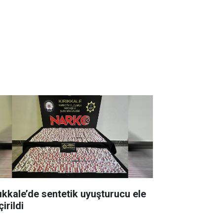
rıkkale’de sentetik uyuşturucu ele
irildi