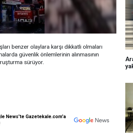
aşları benzer olaylara karşı dikkatli olmaları
alarda güvenlik önlemlerinin alınmasının
Ar
soruşturma sürüyor.
ya
gle News'te Gazetekale.com'a
!