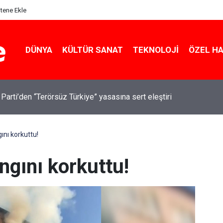
itene Ekle
DÜNYA
KÜLTÜR SANAT
TEKNOLOJI
ÖZEL H
 Parti’den “Terörsüz Türkiye” yasasına sert eleştiri
ını korkuttu!
angını korkuttu!