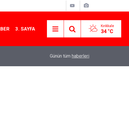
Kırıkkale
ABER
3. SAYFA
34 °C
13:07
Kırıkkale’de hayvan hastalıklarına karşı denetimler
Günün tüm
haberleri