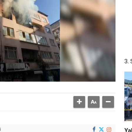
3. 
i
Ya