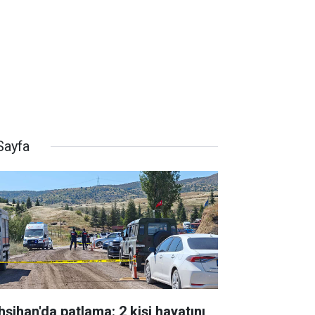
Sayfa
hşihan'da patlama: 2 kişi hayatını