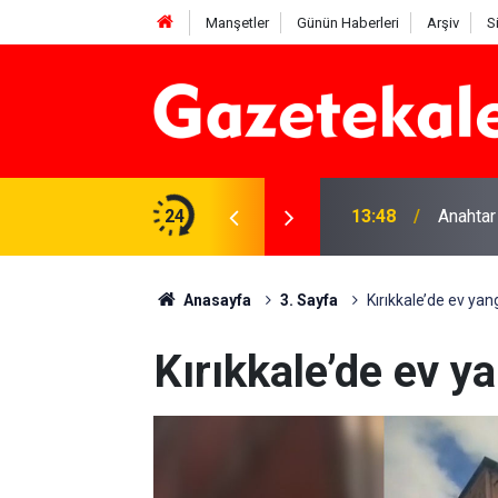
Manşetler
Günün Haberleri
Arşiv
S
na Beyaz Listeden aday
24
13:48
Anahtar
Anasayfa
3. Sayfa
Kırıkkale’de ev yang
Kırıkkale’de ev y