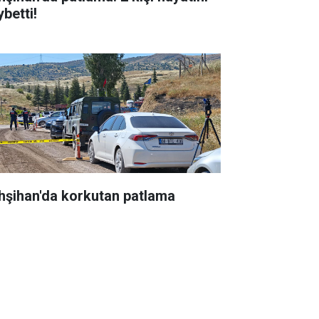
betti!
hşihan'da korkutan patlama