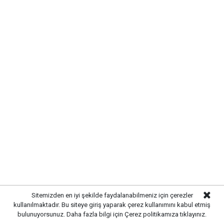
MAHALLE SAKİNLERİNDEN
ÇALIŞMALARA DESTEK
Mahalle sakinleri,
uzun süredir beklenen altyapı
çalışmalarının tamamlanmasından duydukları
memnuniyeti dile getirirken, yapılacak üstyapı
düzenlemeleriyle birlikte yaşam kalitesinin daha da
artacağını ifade etti.
Sitemizden en iyi şekilde faydalanabilmeniz için çerezler
kullanılmaktadır. Bu siteye giriş yaparak çerez kullanımını kabul etmiş
bulunuyorsunuz. Daha fazla bilgi için
Çerez politikamıza
tıklayınız.