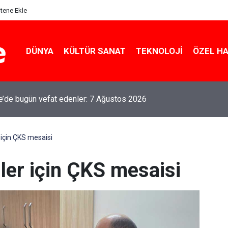
itene Ekle
DÜNYA
KÜLTÜR SANAT
TEKNOLOJI
ÖZEL H
le’de bugün vefat edenler: 7 Ağustos 2026
r için ÇKS mesaisi
iler için ÇKS mesaisi