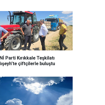
İ Parti Kırıkkale Teşkilatı
ışeyh’te çiftçilerle buluştu