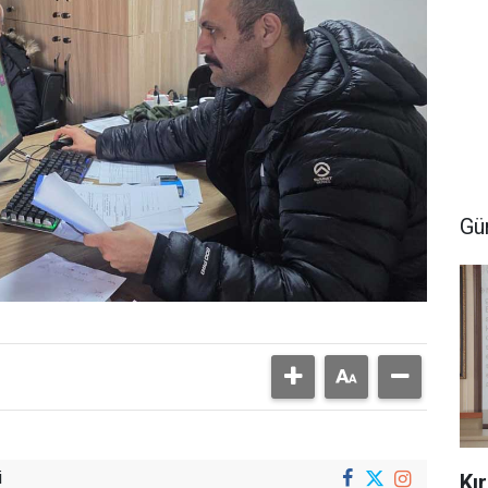
Gü
i
Kı