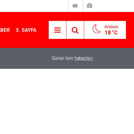
Kırıkkale
ABER
3. SAYFA
18 °C
11:21
MKE’nin Yerli Savunma Teknolojileri Dünya Sah
Günün tüm
haberleri