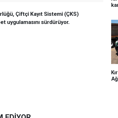
kar
lüğü, Çiftçi Kayıt Sistemi (ÇKS)
bet uygulamasını sürdürüyor.
Kı
Ağ
M EDİYOR