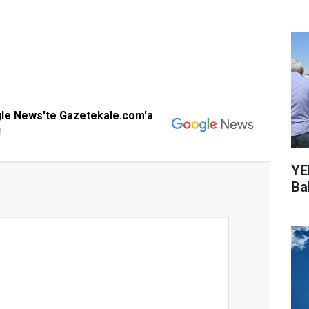
gle News'te Gazetekale.com'a
!
YEN
Bal