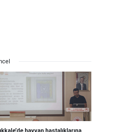
ncel
rıkkale’de hayvan hastalıklarına