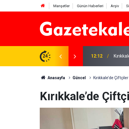
Manşetler
Günün Haberleri
Arşiv
S
 karşı denetimler artırıldı
24
12:12
Kırıkka
Anasayfa
Güncel
Kırıkkale’de Çiftçile
Kırıkkale’de Çiftç