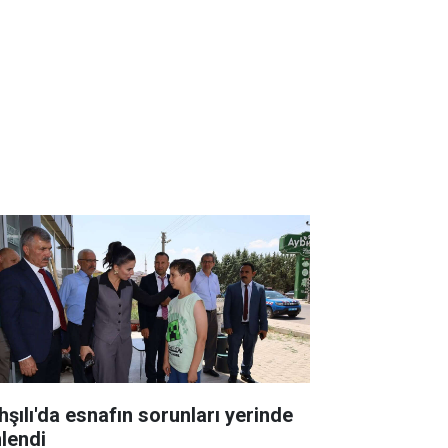
hşılı'da esnafın sorunları yerinde
nlendi