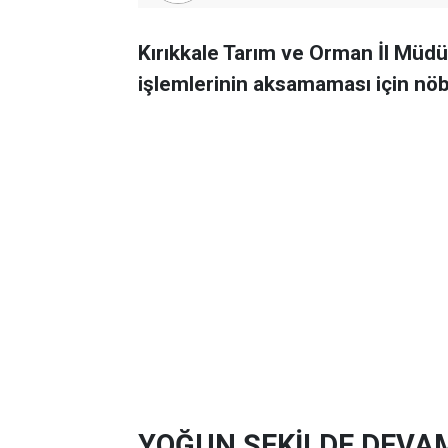
Kırıkkale Tarım ve Orman İl Müdür
işlemlerinin aksamaması için nö
YOĞUN ŞEKİLDE DEVA