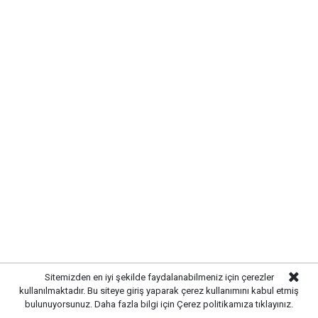
SIRADA YOL VE ÇEVRE
DÜZENLEMESİ VAR
Altyapı çalışmalarının tamamlanmasının ardından
ekipler, üstyapı çalışmalarına hazırlanıyor. Yol
yenileme, kaldırım düzenlemeleri ve çevre düzenleme
çalışmalarıyla birlikte sokağın modern bir görünüme
kavuşturulması planlanıyor.
Sitemizden en iyi şekilde faydalanabilmeniz için çerezler
kullanılmaktadır. Bu siteye giriş yaparak çerez kullanımını kabul etmiş
bulunuyorsunuz. Daha fazla bilgi için
Çerez politikamıza
tıklayınız.