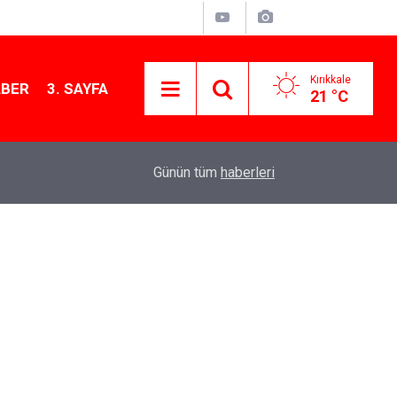
Kırıkkale
ABER
3. SAYFA
21 °C
09:14
Kırıkkale'de altın fiyatları ne kadar? 7 Ağustos 
Günün tüm
haberleri