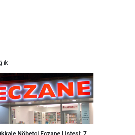
ğlık
rıkkale Nöbetçi Eczane Listesi: 7