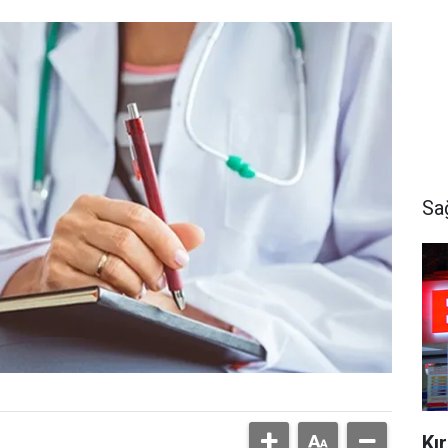
Sa
Kı