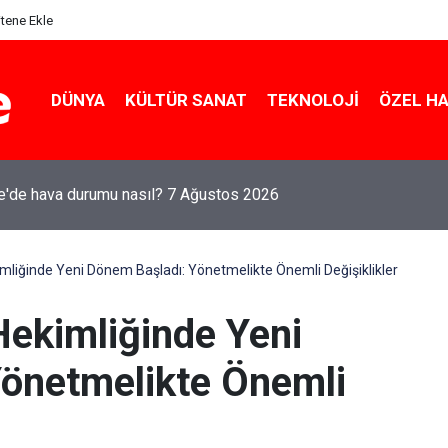
itene Ekle
DÜNYA
KÜLTÜR SANAT
TEKNOLOJI
ÖZEL H
le'de hava durumu nasıl? 7 Ağustos 2026
kimliğinde Yeni Dönem Başladı: Yönetmelikte Önemli Değişiklikler
 Hekimliğinde Yeni
önetmelikte Önemli