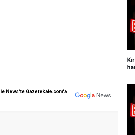
Kı
ha
gle News'te Gazetekale.com'a
!