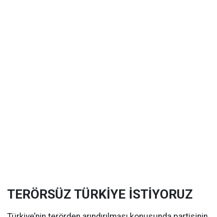
TERÖRSÜZ TÜRKİYE İSTİYORUZ
Türkiye’nin terörden arındırılması konusunda partisinin