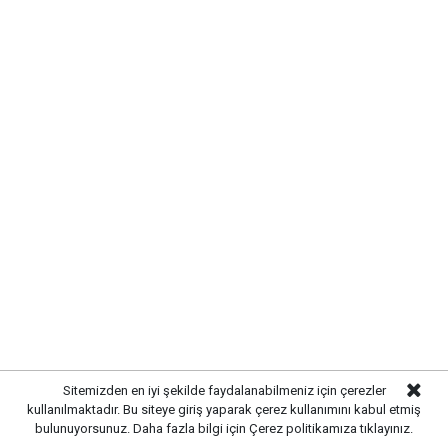
Yayınlanma:
07 Ağustos 2026 Cuma 13:07
Gazetekale.com
Haber Merkezi
Kırıkkale’de hayvan sağlığını tehdit eden hastalıklara
karşı önlemler artırıldı. Tarım ve hayvancılık
alanında güvenliği sağlamak amacıyla ekipler
Sitemizden en iyi şekilde faydalanabilmeniz için çerezler
tarafından denetim ve kontrol çalışmaları
kullanılmaktadır. Bu siteye giriş yaparak çerez kullanımını kabul etmiş
bulunuyorsunuz. Daha fazla bilgi için
Çerez politikamıza
tıklayınız.
yoğunlaştırıldı.