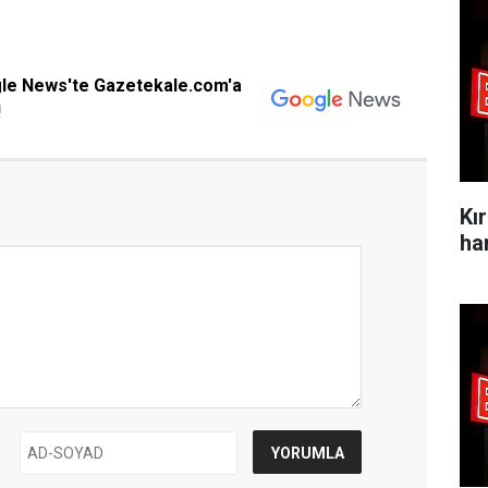
gle News'te Gazetekale.com'a
!
Kı
ha