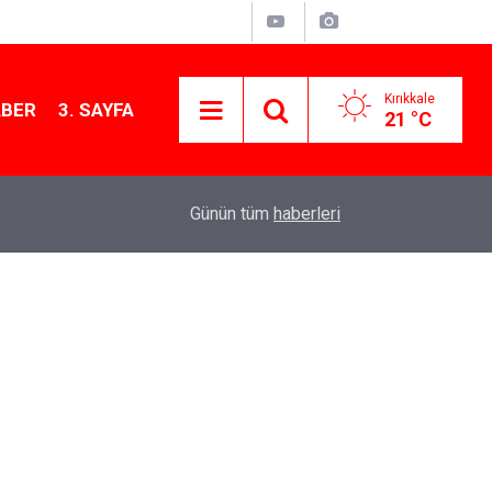
Kırıkkale
ABER
3. SAYFA
21 °C
Başkan Ahmet Önal, Çalılıöz Mahallesi’nde vatand
11:08
Günün tüm
haberleri
dinledi