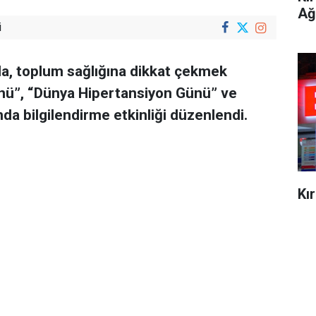
Ağ
i
nda, toplum sağlığına dikkat çekmek
ünü”, “Dünya Hipertansiyon Günü” ve
a bilgilendirme etkinliği düzenlendi.
Kı