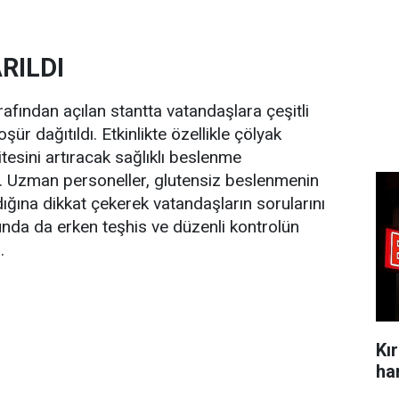
RILDI
rafından açılan stantta vatandaşlara çeşitli
şür dağıtıldı. Etkinlikte özellikle çölyak
itesini artıracak sağlıklı beslenme
dı. Uzman personeller, glutensiz beslenmenin
dığına dikkat çekerek vatandaşların sorularını
unda da erken teşhis ve düzenli kontrolün
.
Kı