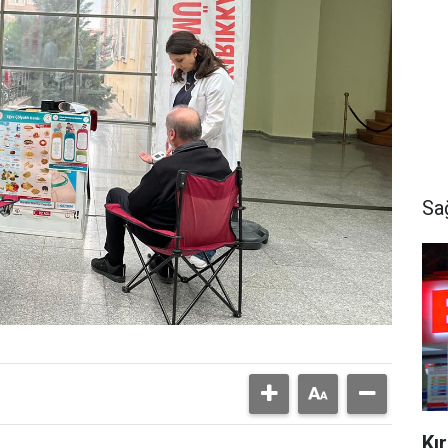
Sa
Kı