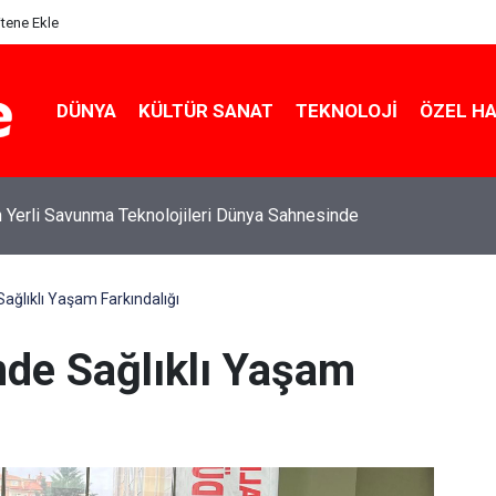
itene Ekle
DÜNYA
KÜLTÜR SANAT
TEKNOLOJI
ÖZEL H
 Yerli Savunma Teknolojileri Dünya Sahnesinde
 Sağlıklı Yaşam Farkındalığı
’nde Sağlıklı Yaşam