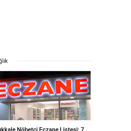
ğlık
rıkkale Nöbetçi Eczane Listesi: 7