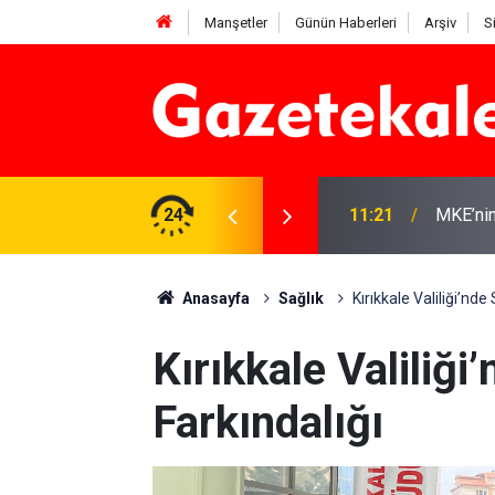
Manşetler
Günün Haberleri
Arşiv
S
r: 7 Ağustos 2026
24
11:21
MKE’nin
Anasayfa
Sağlık
Kırıkkale Valiliği’nde
Kırıkkale Valiliği
Farkındalığı