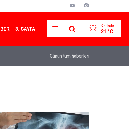
Kırıkkale
ABER
3. SAYFA
21 °C
12:12
Kırıkkale’de bugün vefat edenler: 7 Ağustos 20
Günün tüm
haberleri