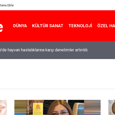
itene Ekle
DÜNYA
KÜLTÜR SANAT
TEKNOLOJI
ÖZEL H
e’de hayvan hastalıklarına karşı denetimler artırıldı