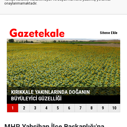
onaylanmamaktadır.
MHP Yahşihan İlçe Başkanlığı'na