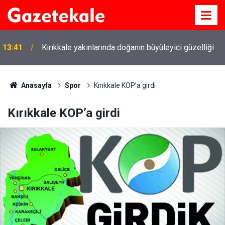
13:41
Kırıkkale yakınlarında doğanın büyüleyici güzelliği
Kırıkkale Çalılıöz Mahallesi'nde altyapı çalışmaları
12:26
tamamlandı
Anasayfa
Spor
Kırıkkale KOP’a girdi
Kırıkkale KOP’a girdi