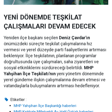
YENİ DÖNEMDE TEŞKİLAT
ÇALIŞMALARI DEVAM EDECEK
Yeniden ilçe başkanı seçilen
Deniz Çavdar'ın
önümüzdeki süreçte teşkilat çalışmalarına hız
vermesi ve yerel düzeyde parti faaliyetlerini artırması
bekleniyor. İlçe teşkilatının, planlanan programlar
doğrultusunda üye çalışmaları, saha ziyaretleri ve
sosyal etkinliklerini sürdüreceği belirtildi.
MHP
Yahşihan İlçe Teşkilatı'nın
yeni yönetim döneminde
yerel gündeme ilişkin çalışmalarına devam etmesi ve
vatandaşlarla buluşmalarını artırması hedefleniyor.
Etiketler :
MHP Yahşihan İlçe Başkanlığı haberleri
MHP Kırıkkale Milletvekili Av. Halil Öztürk haberleri