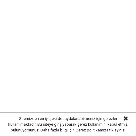
SIRADA YOL VE ÇEVRE
DÜZENLEMESİ VAR
Altyapı çalışmalarının tamamlanmasının ardından
ekipler, üstyapı çalışmalarına hazırlanıyor. Yol
yenileme, kaldırım düzenlemeleri ve çevre düzenleme
çalışmalarıyla birlikte sokağın modern bir görünüme
kavuşturulması planlanıyor.
Sitemizden en iyi şekilde faydalanabilmeniz için çerezler
kullanılmaktadır. Bu siteye giriş yaparak çerez kullanımını kabul etmiş
bulunuyorsunuz. Daha fazla bilgi için
Çerez politikamıza
tıklayınız.