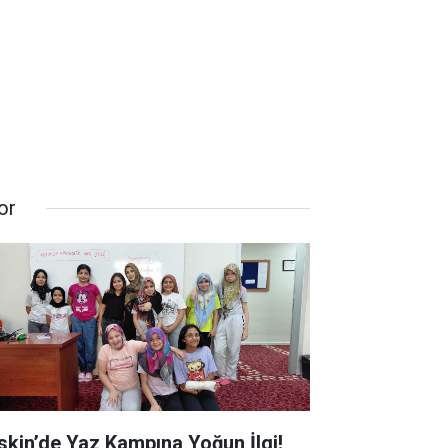
or
skin’de Yaz Kampına Yoğun İlgi!