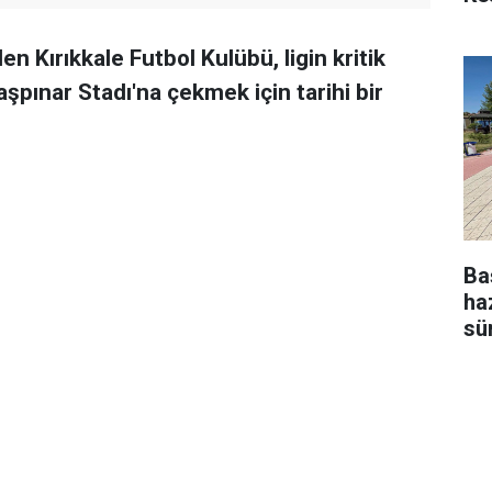
n Kırıkkale Futbol Kulübü, ligin kritik
Başpınar Stadı'na çekmek için tarihi bir
Ba
ha
sü