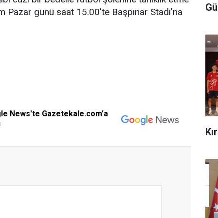
Gü
kim Pazar günü saat 15.00’te Başpınar Stadı’na
gle News'te Gazetekale.com'a
!
Kı