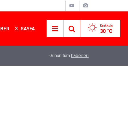
Kırıkkale
ABER
3. SAYFA
30 °C
11:30
Sulakyurt Aile Çay Bahçesi Projesinde Sona Gel
Günün tüm
haberleri