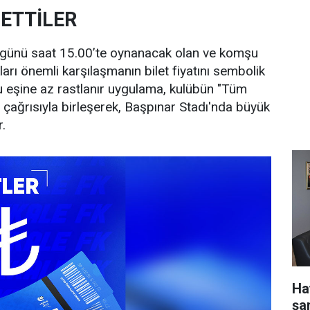
ETTİLER
r günü saat 15.00’te oynanacak olan ve komşu
kları önemli karşılaşmanın bilet fiyatını sembolik
Bu eşine az rastlanır uygulama, kulübün "Tüm
!" çağrısıyla birleşerek, Başpınar Stadı'nda büyük
r.
Ha
şa