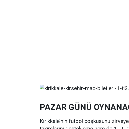
PAZAR GÜNÜ OYNANA
Kırıkkale’nin futbol coşkusunu zirveye
takımlarını destekleme hem de 1 TL gib