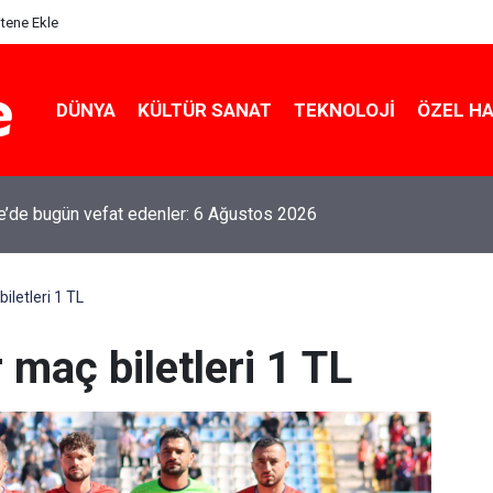
itene Ekle
DÜNYA
KÜLTÜR SANAT
TEKNOLOJI
ÖZEL H
le’de bugün vefat edenler: 6 Ağustos 2026
biletleri 1 TL
 maç biletleri 1 TL