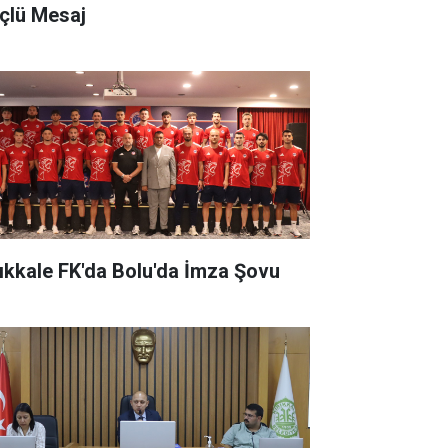
çlü Mesaj
rıkkale FK'da Bolu'da İmza Şovu