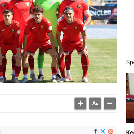
Sp
i
Ke