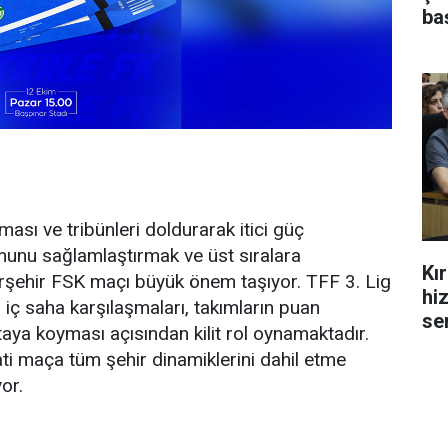
ba
kması ve tribünleri doldurarak itici güç
munu sağlamlaştırmak ve üst sıralara
Kı
ırşehir FSK maçı büyük önem taşıyor. TFF 3. Lig
hi
r iç saha karşılaşmaları, takımların puan
se
taya koyması açısından kilit rol oynamaktadır.
yati maça tüm şehir dinamiklerini dahil etme
or.