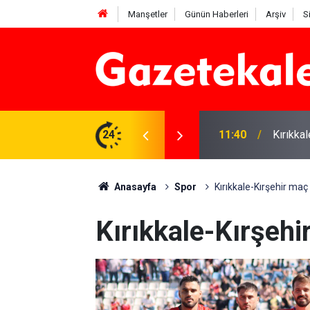
Manşetler
Günün Haberleri
Arşiv
S
 altyapı çalışmaları tamamlandı
24
11:40
Kırıkka
Anasayfa
Spor
Kırıkkale-Kırşehir maç 
Kırıkkale-Kırşehir