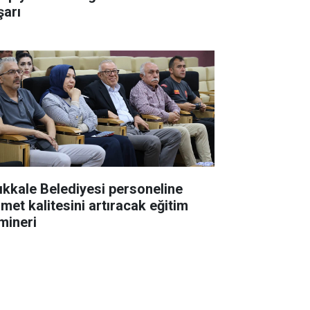
şarı
rıkkale Belediyesi personeline
zmet kalitesini artıracak eğitim
mineri