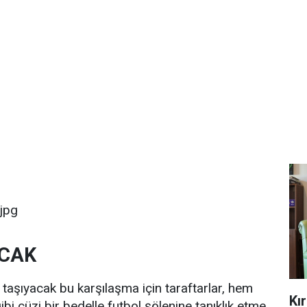
CAK
 taşıyacak bu karşılaşma için taraftarlar, hem
Kı
i cüzi bir bedelle futbol şölenine tanıklık etme