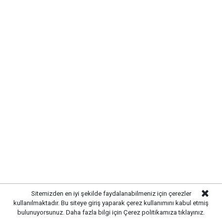
Yerli imkanlarla geliştirilen projeler sayesinde dışa
bağımlılığın azaltılması hedeflenirken, MKE’nin yenilikçi
çözümleri uluslararası savunma pazarında da dikkat
çekiyor. Özellikle yüksek teknolojiye sahip sistemler,
Türk savunma sanayisinin küresel rekabet gücünü
artıran önemli adımlar arasında gösteriliyor.
MKE’nin geliştirdiği ürünlerin, Türk Silahlı Kuvvetleri’nin
ihtiyaçlarına yönelik önemli çözümler sunduğu
belirtilirken, kurumun Ar-Ge ve üretim çalışmalarına
hız kesmeden devam ettiği ifade ediliyor. Yerli
savunma sanayisinde atılan bu adımların, Türkiye’nin
teknoloji alanındaki gücünü daha ileri seviyelere
taşıması bekleniyor.
Sitemizden en iyi şekilde faydalanabilmeniz için çerezler
kullanılmaktadır. Bu siteye giriş yaparak çerez kullanımını kabul etmiş
bulunuyorsunuz. Daha fazla bilgi için
Çerez politikamıza
tıklayınız.