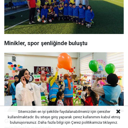
Minikler, spor şenliğinde buluştu
Sitemizden en iyi şekilde faydalanabilmeniz için çerezler
kullanılmaktadır. Bu siteye giriş yaparak çerez kullanımını kabul etmiş
Gönüllü Gençler, 23 Nisan coşkusunu
bulunuyorsunuz. Daha fazla bilgi için
Çerez politikamıza
tıklayınız.