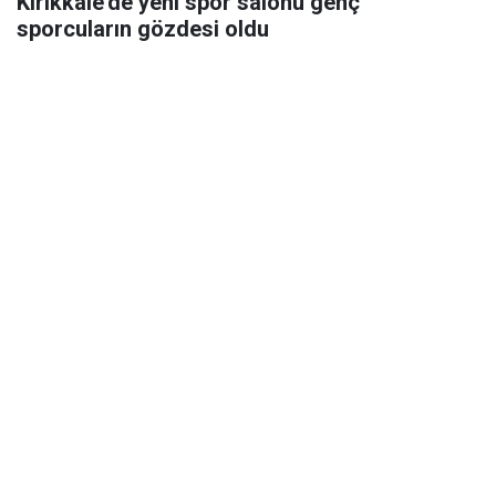
Kırıkkale’de yeni spor salonu genç
sporcuların gözdesi oldu