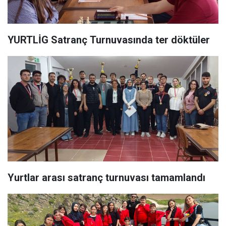
YURTLİG Satranç Turnuvasında ter döktüler
Yurtlar arası satranç turnuvası tamamlandı