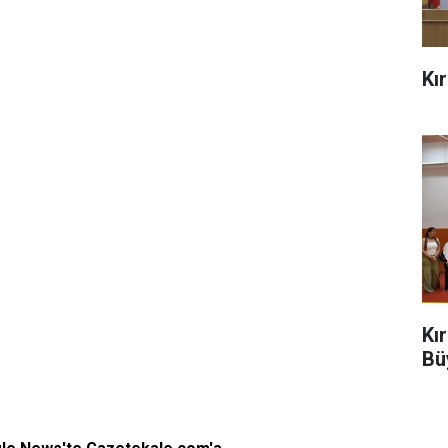
Kı
Kı
Bü