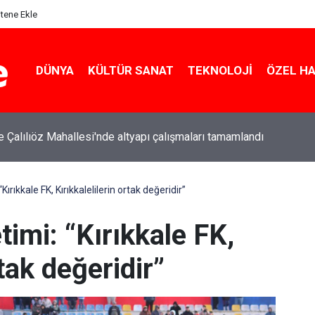
itene Ekle
DÜNYA
KÜLTÜR SANAT
TEKNOLOJI
ÖZEL H
le Çalılıöz Mahallesi'nde altyapı çalışmaları tamamlandı
Kırıkkale FK, Kırıkkalelilerin ortak değeridir”
timi: “Kırıkkale FK,
rtak değeridir”