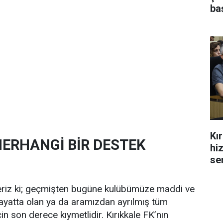
ba
Kı
ERHANGİ BİR DESTEK
hi
se
steriz ki; geçmişten bugüne kulübümüze maddi ve
ayatta olan ya da aramızdan ayrılmış tüm
in son derece kıymetlidir. Kırıkkale FK’nın