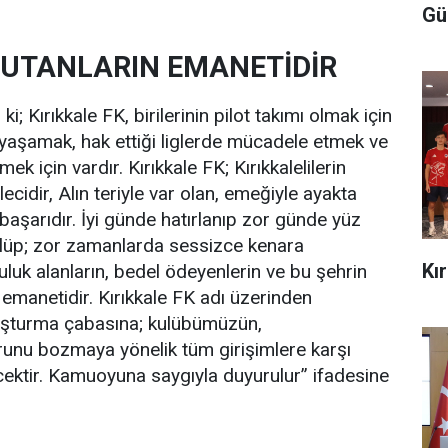
Gü
TUTANLARIN EMANETİDİR
i; Kırıkkale FK, birilerinin pilot takımı olmak için
r yaşamak, hak ettiği liglerde mücadele etmek ve
ek için vardır. Kırıkkale FK; Kırıkkalelilerin
cidir, Alın teriyle var olan, emeğiyle ayakta
başarıdır. İyi günde hatırlanıp zor günde yüz
 kulüp; zor zamanlarda sessizce kenara
Kı
uluk alanların, bedel ödeyenlerin ve bu şehrin
 emanetidir. Kırıkkale FK adı üzerinden
oluşturma çabasına; kulübümüzün,
runu bozmaya yönelik tüm girişimlere karşı
ecektir. Kamuoyuna saygıyla duyurulur” ifadesine