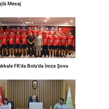
çlü Mesaj
rıkkale FK'da Bolu'da İmza Şovu