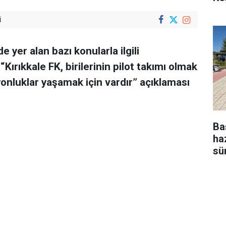
i
 yer alan bazı konularla ilgili
ırıkkale FK, birilerinin pilot takımı olmak
iyonluklar yaşamak için vardır” açıklaması
Ba
ha
sü