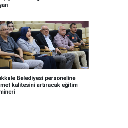
şarı
rıkkale Belediyesi personeline
zmet kalitesini artıracak eğitim
mineri