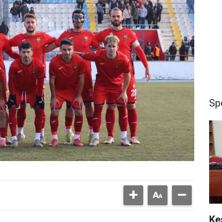
Sp
Ke