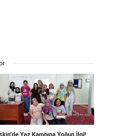
or
skin’de Yaz Kampına Yoğun İlgi!