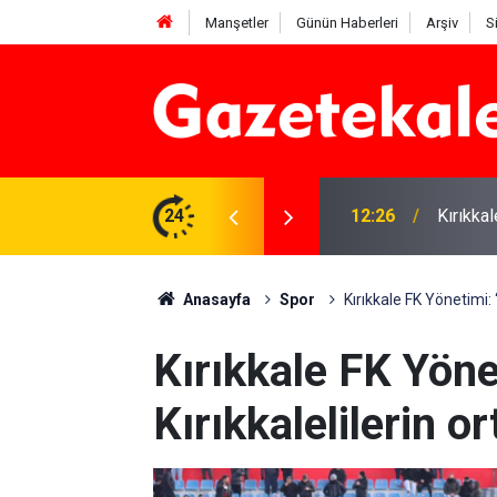
Manşetler
Günün Haberleri
Arşiv
S
yüleyici güzelliği
24
12:26
Kırıkka
Anasayfa
Spor
Kırıkkale FK Yönetimi: “
Kırıkkale FK Yöne
Kırıkkalelilerin o