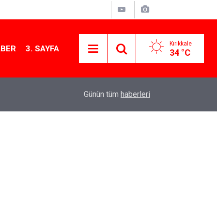
Kırıkkale
ABER
3. SAYFA
34 °C
11:40
Kırıkkale’de bugün vefat edenler: 6 Ağustos 20
Günün tüm
haberleri