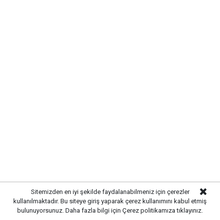
Sulakyurt Aile Çay Bahçesi Projesinde
Sona Gelindi
Sitemizden en iyi şekilde faydalanabilmeniz için çerezler
kullanılmaktadır. Bu siteye giriş yaparak çerez kullanımını kabul etmiş
bulunuyorsunuz. Daha fazla bilgi için
Çerez politikamıza
tıklayınız.
Yayınlanma:
06 Ağustos 2026 Perşembe 11:30