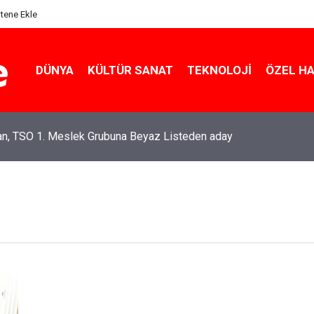
itene Ekle
DÜNYA
KÜLTÜR SANAT
TEKNOLOJI
ÖZEL H
an, TSO 1. Meslek Grubuna Beyaz Listeden aday