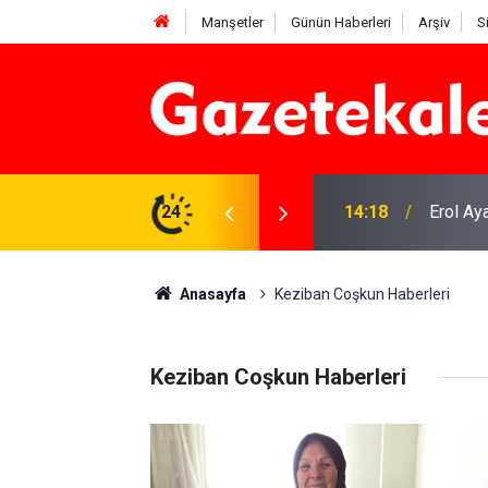
Manşetler
Günün Haberleri
Arşiv
S
? 7 Ağustos 2026
24
14:18
Erol Ay
Anasayfa
Keziban Coşkun Haberleri
Keziban Coşkun Haberleri