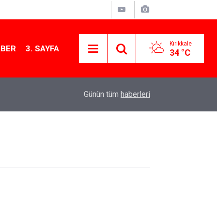
Kırıkkale
ABER
3. SAYFA
34 °C
13:48
Anahtar Parti’den “Terörsüz Türkiye” yasasına ser
Günün tüm
haberleri