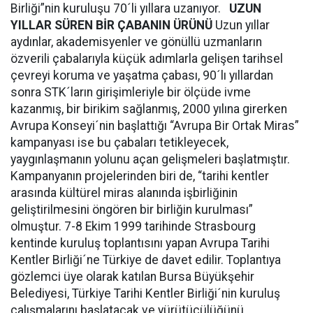
Birliği”nin kuruluşu 70´li yıllara uzanıyor.
UZUN
YILLAR SÜREN BİR ÇABANIN ÜRÜNÜ
Uzun yıllar
aydınlar, akademisyenler ve gönüllü uzmanların
özverili çabalarıyla küçük adımlarla gelişen tarihsel
çevreyi koruma ve yaşatma çabası, 90´lı yıllardan
sonra STK´ların girişimleriyle bir ölçüde ivme
kazanmış, bir birikim sağlanmış, 2000 yılına girerken
Avrupa Konseyi´nin başlattığı “Avrupa Bir Ortak Miras”
kampanyası ise bu çabaları tetikleyecek,
yaygınlaşmanın yolunu açan gelişmeleri başlatmıştır.
Kampanyanın projelerinden biri de, “tarihi kentler
arasında kültürel miras alanında işbirliğinin
geliştirilmesini öngören bir birliğin kurulması”
olmuştur. 7-8 Ekim 1999 tarihinde Strasbourg
kentinde kuruluş toplantısını yapan Avrupa Tarihi
Kentler Birliği´ne Türkiye de davet edilir. Toplantıya
gözlemci üye olarak katılan Bursa Büyükşehir
Belediyesi, Türkiye Tarihi Kentler Birliği´nin kuruluş
çalışmalarını başlatacak ve yürütücülüğünü