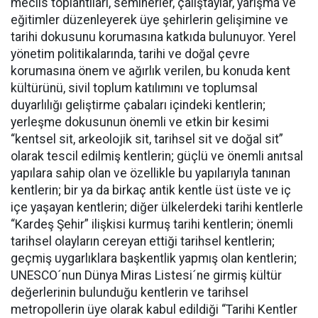
meclis toplantıları, seminerler, çalıştaylar, yarışma ve
eğitimler düzenleyerek üye şehirlerin gelişimine ve
tarihi dokusunu korumasına katkıda bulunuyor. Yerel
yönetim politikalarında, tarihi ve doğal çevre
korumasına önem ve ağırlık verilen, bu konuda kent
kültürünü, sivil toplum katılımını ve toplumsal
duyarlılığı geliştirme çabaları içindeki kentlerin;
yerleşme dokusunun önemli ve etkin bir kesimi
“kentsel sit, arkeolojik sit, tarihsel sit ve doğal sit”
olarak tescil edilmiş kentlerin; güçlü ve önemli anıtsal
yapılara sahip olan ve özellikle bu yapılarıyla tanınan
kentlerin; bir ya da birkaç antik kentle üst üste ve iç
içe yaşayan kentlerin; diğer ülkelerdeki tarihi kentlerle
“Kardeş Şehir” ilişkisi kurmuş tarihi kentlerin; önemli
tarihsel olayların cereyan ettiği tarihsel kentlerin;
geçmiş uygarlıklara başkentlik yapmış olan kentlerin;
UNESCO´nun Dünya Miras Listesi´ne girmiş kültür
değerlerinin bulunduğu kentlerin ve tarihsel
metropollerin üye olarak kabul edildiği “Tarihi Kentler