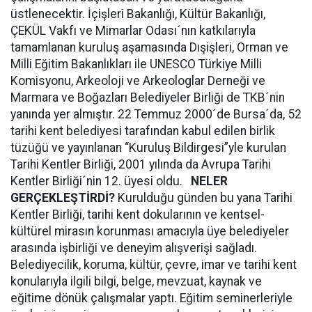
üstlenecektir. İçişleri Bakanlığı, Kültür Bakanlığı,
ÇEKÜL Vakfı ve Mimarlar Odası´nın katkılarıyla
tamamlanan kuruluş aşamasında Dışişleri, Orman ve
Milli Eğitim Bakanlıkları ile UNESCO Türkiye Milli
Komisyonu, Arkeoloji ve Arkeologlar Derneği ve
Marmara ve Boğazları Belediyeler Birliği de TKB´nin
yanında yer almıştır. 22 Temmuz 2000´de Bursa´da, 52
tarihi kent belediyesi tarafından kabul edilen birlik
tüzüğü ve yayınlanan “Kuruluş Bildirgesi”yle kurulan
Tarihi Kentler Birliği, 2001 yılında da Avrupa Tarihi
Kentler Birliği´nin 12. üyesi oldu.
NELER
GERÇEKLEŞTİRDİ?
Kurulduğu günden bu yana Tarihi
Kentler Birliği, tarihi kent dokularının ve kentsel-
kültürel mirasın korunması amacıyla üye belediyeler
arasında işbirliği ve deneyim alışverişi sağladı.
Belediyecilik, koruma, kültür, çevre, imar ve tarihi kent
konularıyla ilgili bilgi, belge, mevzuat, kaynak ve
eğitime dönük çalışmalar yaptı. Eğitim seminerleriyle