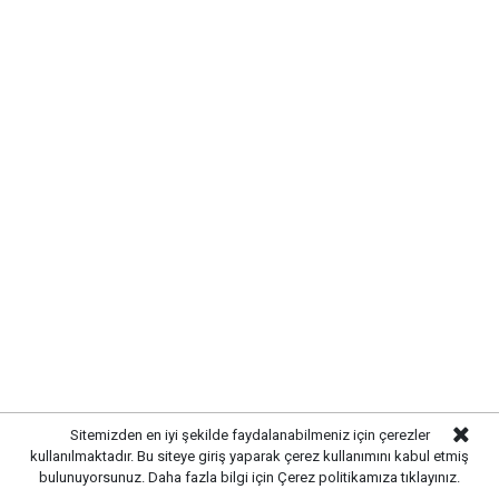
Etiketler :
Makine ve Kimya Endüstrisi haberleri
Gelişmelerden haberdar olmak
için Google News'te
Gazetekale.com'a abone olun!
HABERE
YORUM KAT
Sitemizden en iyi şekilde faydalanabilmeniz için çerezler
kullanılmaktadır. Bu siteye giriş yaparak çerez kullanımını kabul etmiş
bulunuyorsunuz. Daha fazla bilgi için
Çerez politikamıza
tıklayınız.