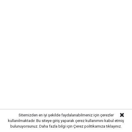
GEÇİREBİLECEĞİ BİR MEKÂN
Her yaştan vatandaşın güvenli ve konforlu bir ortamda
zaman geçirebilmesi amacıyla hayata geçirilen proje
kapsamında oturma alanları, yeşil peyzaj
düzenlemeleri ve dinlenme bölümleri oluşturuluyor.
Ailelerin sosyal yaşamına katkı sağlaması hedeflenen
çay bahçesi, özellikle yaz aylarında ilçenin önemli
buluşma noktalarından biri olacak.
Sitemizden en iyi şekilde faydalanabilmeniz için çerezler
kullanılmaktadır. Bu siteye giriş yaparak çerez kullanımını kabul etmiş
bulunuyorsunuz. Daha fazla bilgi için
Çerez politikamıza
tıklayınız.