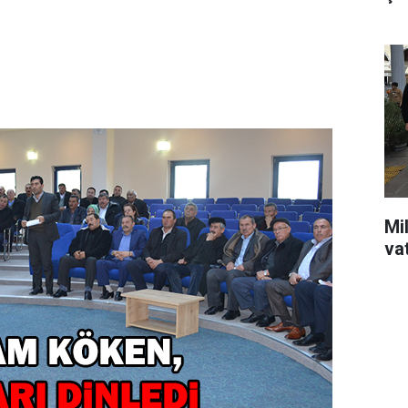
Mil
va