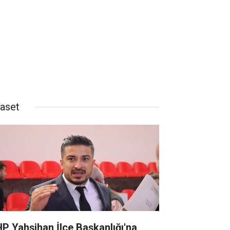
yaset
P Yahşihan İlçe Başkanlığı'na