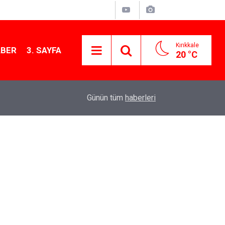
Kırıkkale
ABER
3. SAYFA
20 °C
12:26
Kırıkkale Çalılıöz Mahallesi'nde altyapı çalışma
Günün tüm
haberleri