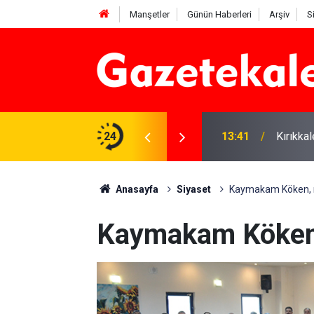
Manşetler
Günün Haberleri
Arşiv
S
 Deniz Çavdar başkan seçildi
24
13:41
Kırıkka
Anasayfa
Siyaset
Kaymakam Köken, m
Kaymakam Köken, 