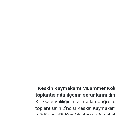
Keskin Kaymakamı Muammer Köken,
toplantısında ilçenin sorunlarını din
Kırıkkale Valiliğinin talimatları doğru
toplantısının 2’ncisi Keskin Kaymak
müdürleri, 55 Köy Muhtarı ve 6 mahal