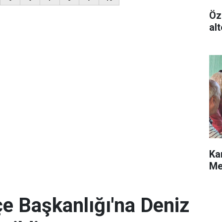
Öz
alt
Ka
Me
e Başkanlığı'na Deniz