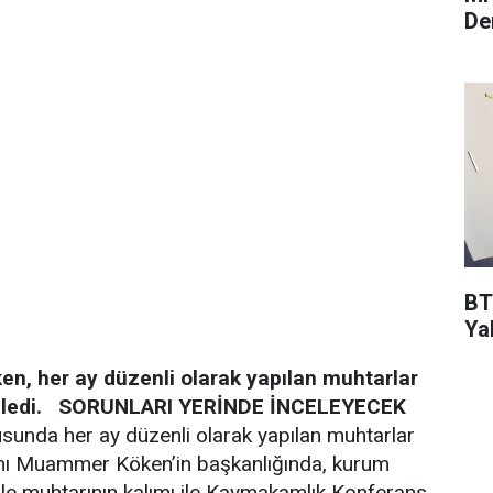
De
BT
Ya
 her ay düzenli olarak yapılan muhtarlar
ledi.
SORUNLARI YERİNDE İNCELEYECEK
ltusunda her ay düzenli olarak yapılan muhtarlar
amı Muammer Köken’in başkanlığında, kurum
le muhtarının kalımı ile Kaymakamlık Konferans