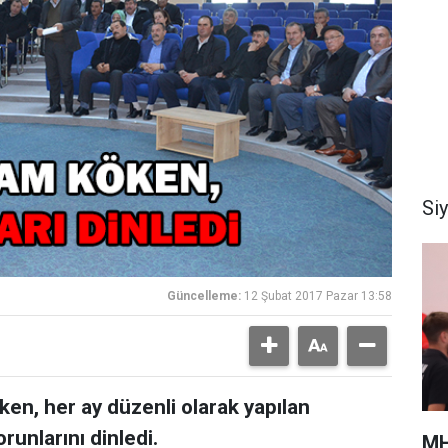
Si
Güncelleme:
12 Şubat 2017 Pazar 13:58
, her ay düzenli olarak yapılan
runlarını dinledi.
MH