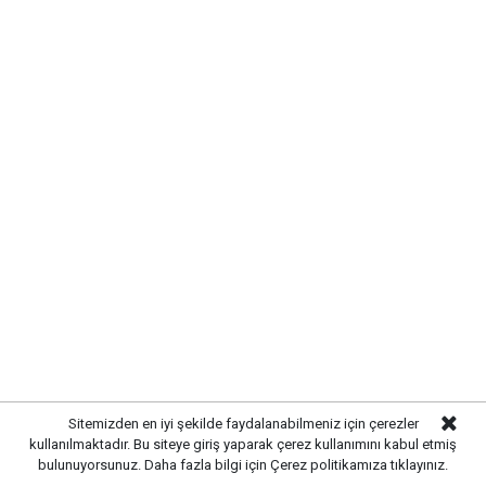
Başkan Ahmet Önal, Çalılıöz
Mahallesi’nde vatandaşların taleplerini
yerinde dinledi
Sitemizden en iyi şekilde faydalanabilmeniz için çerezler
Yayınlanma:
07 Ağustos 2026 Cuma 11:08
kullanılmaktadır. Bu siteye giriş yaparak çerez kullanımını kabul etmiş
bulunuyorsunuz. Daha fazla bilgi için
Çerez politikamıza
tıklayınız.