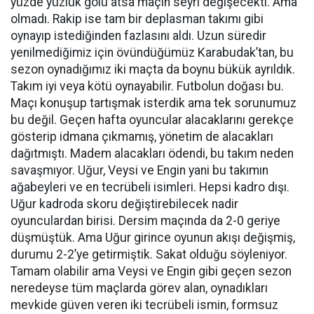
yüzde yüzlük golü atsa maçın seyri değişecekti. Ama
olmadı. Rakip ise tam bir deplasman takımı gibi
oynayıp istediğinden fazlasını aldı. Uzun süredir
yenilmediğimiz için övündüğümüz Karabudak’tan, bu
sezon oynadığımız iki maçta da boynu bükük ayrıldık.
Takım iyi veya kötü oynayabilir. Futbolun doğası bu.
Maçı konuşup tartışmak isterdik ama tek sorunumuz
bu değil. Geçen hafta oyuncular alacaklarını gerekçe
gösterip idmana çıkmamış, yönetim de alacakları
dağıtmıştı. Madem alacakları ödendi, bu takım neden
savaşmıyor. Uğur, Veysi ve Engin yani bu takımın
ağabeyleri ve en tecrübeli isimleri. Hepsi kadro dışı.
Uğur kadroda skoru değiştirebilecek nadir
oyunculardan birisi. Dersim maçında da 2-0 geriye
düşmüştük. Ama Uğur girince oyunun akışı değişmiş,
durumu 2-2’ye getirmiştik. Sakat olduğu söyleniyor.
Tamam olabilir ama Veysi ve Engin gibi geçen sezon
neredeyse tüm maçlarda görev alan, oynadıkları
mevkide güven veren iki tecrübeli ismin, formsuz