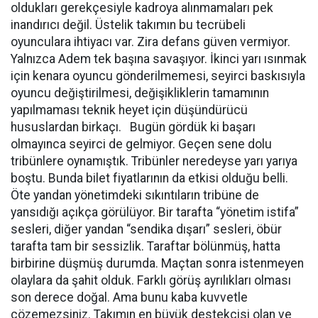
oldukları gerekçesiyle kadroya alınmamaları pek
inandırıcı değil. Üstelik takımın bu tecrübeli
oyunculara ihtiyacı var. Zira defans güven vermiyor.
Yalnızca Adem tek başına savaşıyor. İkinci yarı ısınmak
için kenara oyuncu gönderilmemesi, seyirci baskısıyla
oyuncu değiştirilmesi, değişikliklerin tamamının
yapılmaması teknik heyet için düşündürücü
hususlardan birkaçı. Bugün gördük ki başarı
olmayınca seyirci de gelmiyor. Geçen sene dolu
tribünlere oynamıştık. Tribünler neredeyse yarı yarıya
boştu. Bunda bilet fiyatlarının da etkisi olduğu belli.
Öte yandan yönetimdeki sıkıntıların tribüne de
yansıdığı açıkça görülüyor. Bir tarafta “yönetim istifa”
sesleri, diğer yandan “sendika dışarı” sesleri, öbür
tarafta tam bir sessizlik. Taraftar bölünmüş, hatta
birbirine düşmüş durumda. Maçtan sonra istenmeyen
olaylara da şahit olduk. Farklı görüş ayrılıkları olması
son derece doğal. Ama bunu kaba kuvvetle
çözemezsiniz. Takımın en büyük destekçisi olan ve