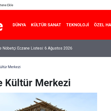
itene Ekle
DÜNYA
KÜLTÜR SANAT
TEKNOLOJI
ÖZEL H
le Nöbetçi Eczane Listesi: 6 Ağustos 2026
ültür Merkezi
 Kültür Merkezi