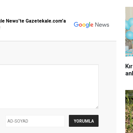
gle News'te Gazetekale.com'a
!
Kı
anl