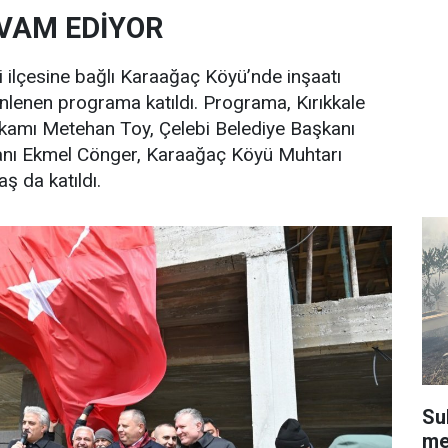
VAM EDİYOR
 ilçesine bağlı Karaağaç Köyü’nde inşaatı
lenen programa katıldı. Programa, Kırıkkale
makamı Metehan Toy, Çelebi Belediye Başkanı
anı Ekmel Cönger, Karaağaç Köyü Muhtarı
ş da katıldı.
Su
me