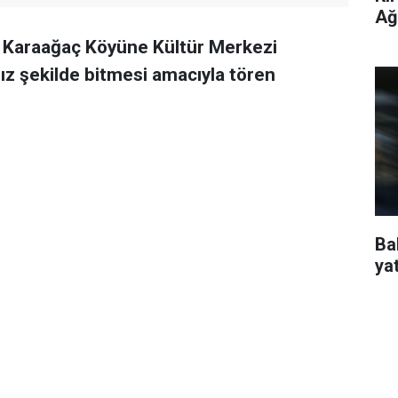
Ağ
ğlı Karaağaç Köyüne Kültür Merkezi
asız şekilde bitmesi amacıyla tören
Ba
ya