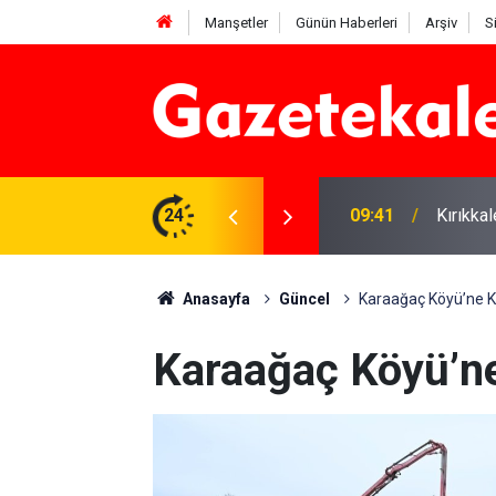
Manşetler
Günün Haberleri
Arşiv
S
? 6 Ağustos 2026
24
09:41
Kırıkka
Anasayfa
Güncel
Karaağaç Köyü’ne K
Karaağaç Köyü’ne