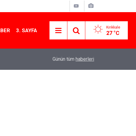
Kırıkkale
ABER
3. SAYFA
27 °C
09:18
Kırıkkale'de altın fiyatları ne kadar? 6 Ağustos 
Günün tüm
haberleri