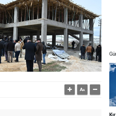
Gü
Kı