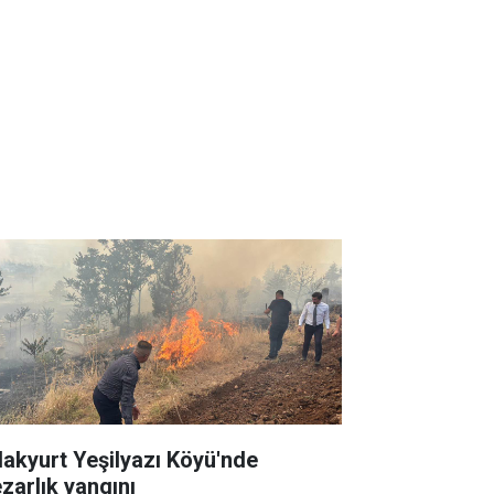
lakyurt Yeşilyazı Köyü'nde
zarlık yangını