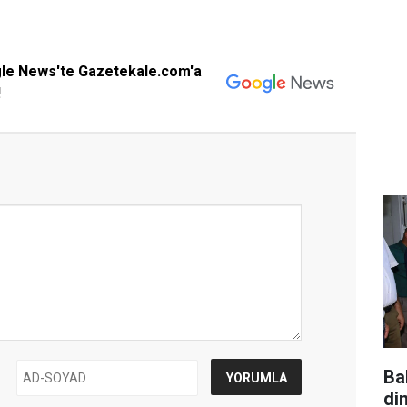
gle News'te Gazetekale.com'a
!
Ba
di