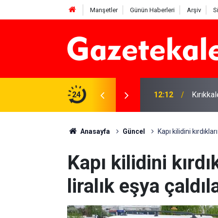
Manşetler
Günün Haberleri
Arşiv
S
 karşı denetimler artırıldı
24
12:12
Kırıkka
Anasayfa
Güncel
Kapı kilidini kırdıkla
Kapı kilidini kırd
liralık eşya çaldıl