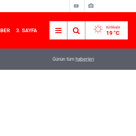
Kırıkkale
ABER
3. SAYFA
19 °C
11:21
MKE’nin Yerli Savunma Teknolojileri Dünya Sah
Günün tüm
haberleri