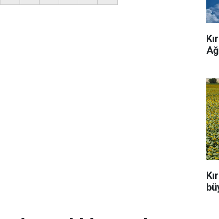
Kı
Ağ
Kı
büy