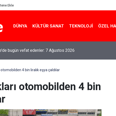
itene Ekle
DÜNYA
KÜLTÜR SANAT
TEKNOLOJI
ÖZEL H
le’de bugün vefat edenler: 7 Ağustos 2026
rı otomobilden 4 bin liralık eşya çaldılar
ıkları otomobilden 4 bin
ar