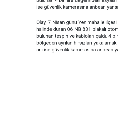
bulunan 4 bin lira değerindeki eşyalar
ise güvenlik kamerasına anbean yansı
Olay, 7 Nisan günü Yenimahalle ilçes
halinde duran 06 NB 831 plakalı otomobil
bulunan tespih ve kabloları çaldı. 4 b
bölgeden ayrılan hırsızları yakalamak i
anı ise güvenlik kamerasına anbean ya