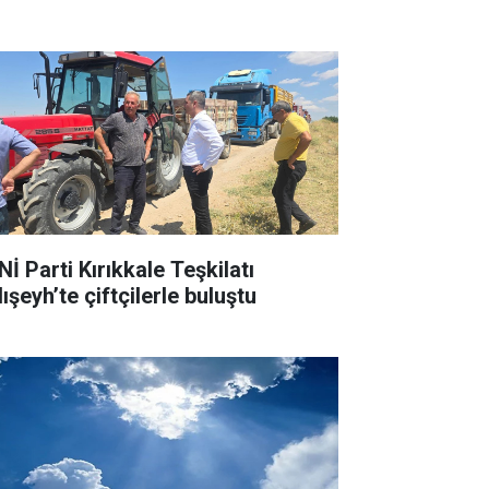
İ Parti Kırıkkale Teşkilatı
ışeyh’te çiftçilerle buluştu