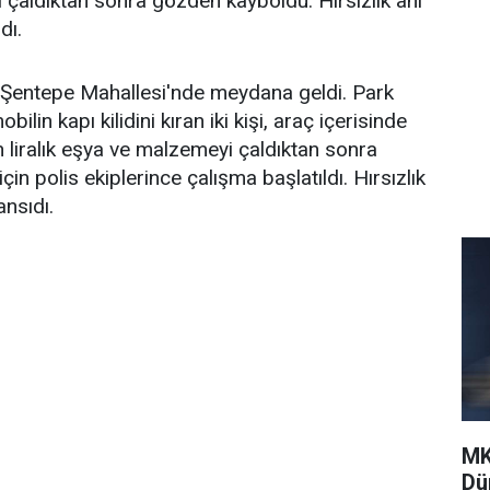
ı çaldıktan sonra gözden kayboldu. Hırsızlık anı
dı.
i Şentepe Mahallesi'nde meydana geldi. Park
in kapı kilidini kıran iki kişi, araç içerisinde
in liralık eşya ve malzemeyi çaldıktan sonra
çin polis ekiplerince çalışma başlatıldı. Hırsızlık
nsıdı.
MK
Dü