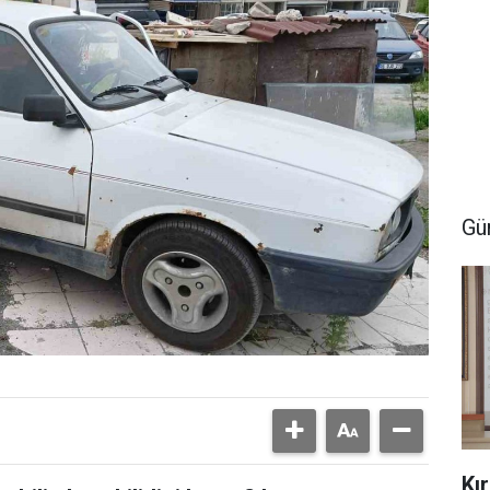
Gü
Kı