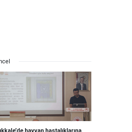
ncel
rıkkale’de hayvan hastalıklarına