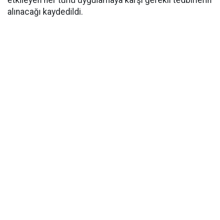
etkileyen her türlü uygulamaya karşı gerekli tedbirlerin
alınacağı kaydedildi.