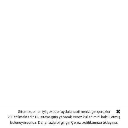
Gelişmelerden haberdar olmak
için Google News'te
Gazetekale.com'a abone olun!
HABERE
YORUM KAT
Sitemizden en iyi şekilde faydalanabilmeniz için çerezler
kullanılmaktadır. Bu siteye giriş yaparak çerez kullanımını kabul etmiş
bulunuyorsunuz. Daha fazla bilgi için
Çerez politikamıza
tıklayınız.