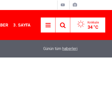
Kırıkkale
ABER
3. SAYFA
34 °C
11:21
MKE’nin Yerli Savunma Teknolojileri Dünya Sah
Günün tüm
haberleri