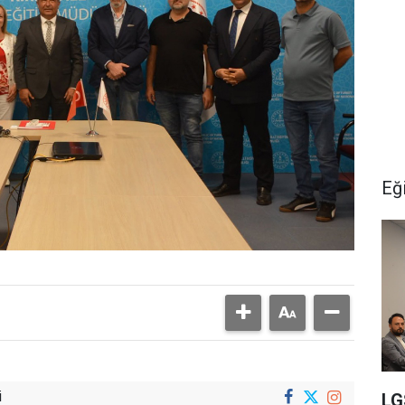
Eğ
i
LGS