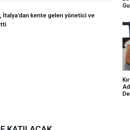
Gu
 İtalya’dan kente gelen yönetici ve
tti
Kı
Ad
De
NE KATILACAK