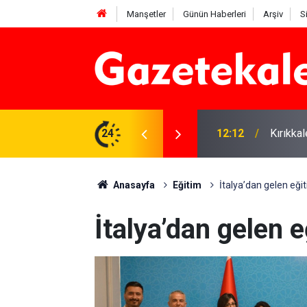
Manşetler
Günün Haberleri
Arşiv
S
 karşı denetimler artırıldı
24
12:12
Kırıkka
Anasayfa
Eğitim
İtalya’dan gelen eğit
İtalya’dan gelen e