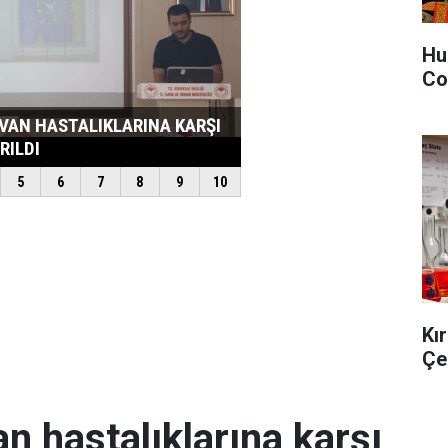
Hu
Co
Kı
Çe
an hastalıklarına karşı