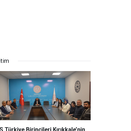
itim
 Türkiye Birincileri Kırıkkale’nin