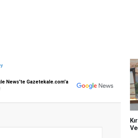
ey
gle News'te Gazetekale.com'a
!
Kı
Ve