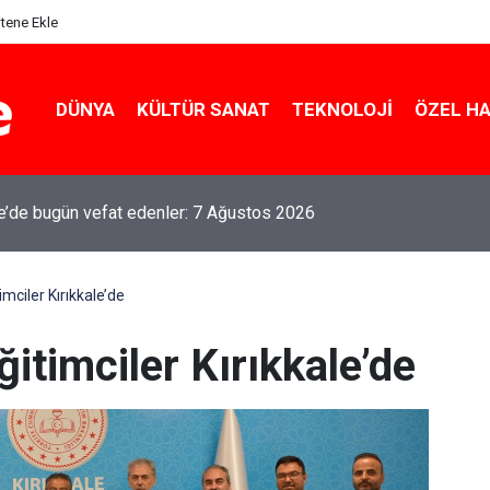
itene Ekle
DÜNYA
KÜLTÜR SANAT
TEKNOLOJI
ÖZEL H
le’de bugün vefat edenler: 7 Ağustos 2026
imciler Kırıkkale’de
ğitimciler Kırıkkale’de