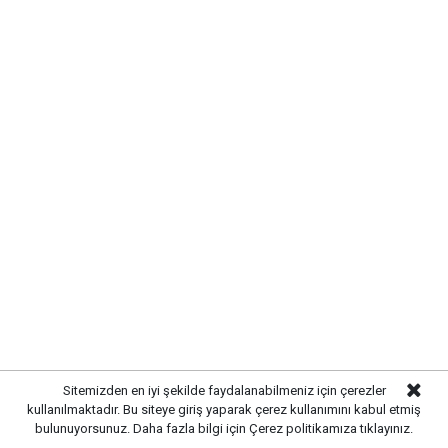
tarafından denetim ve kontrol çalışmaları
yoğunlaştırıldı.
Sitemizden en iyi şekilde faydalanabilmeniz için çerezler
kullanılmaktadır. Bu siteye giriş yaparak çerez kullanımını kabul etmiş
bulunuyorsunuz. Daha fazla bilgi için
Çerez politikamıza
tıklayınız.