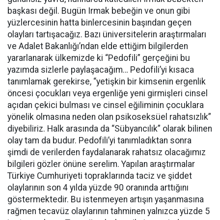
başkası değil. Bugün Irmak bebeğin ve onun gibi
yüzlercesinin hatta binlercesinin başından geçen
olayları tartışacağız. Bazı üniversitelerin araştırmaları
ve Adalet Bakanlığı’ndan elde ettiğim bilgilerden
yararlanarak ülkemizde ki “Pedofili” gerçeğini bu
yazımda sizlerle paylaşacağım… Pedofili’yi kısaca
tanımlamak gerekirse, “yetişkin bir kimsenin ergenlik
öncesi çocukları veya ergenliğe yeni girmişleri cinsel
açıdan çekici bulması ve cinsel eğiliminin çocuklara
yönelik olmasına neden olan psikoseksüel rahatsızlık”
diyebiliriz. Halk arasında da “Sübyancılık” olarak bilinen
olay tam da budur. Pedofili’yi tanımladıktan sonra
şimdi de verilerden faydalanarak rahatsız olacağımız
bilgileri gözler önüne serelim. Yapılan araştırmalar
Türkiye Cumhuriyeti topraklarında taciz ve şiddet
olaylarının son 4 yılda yüzde 90 oranında arttığını
göstermektedir. Bu istenmeyen artışın yaşanmasına
rağmen tecavüz olaylarının tahminen yalnızca yüzde 5