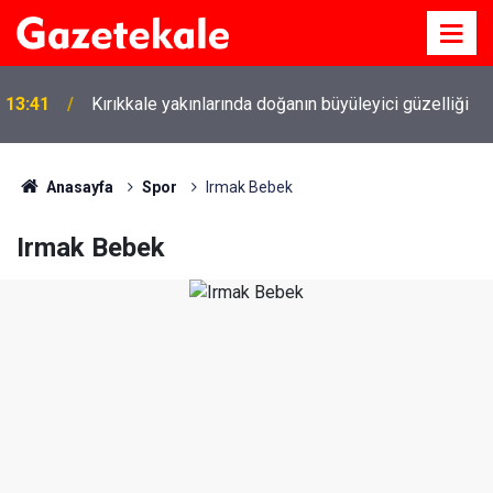
13:41
Kırıkkale yakınlarında doğanın büyüleyici güzelliği
Kırıkkale Çalılıöz Mahallesi'nde altyapı çalışmaları
12:26
tamamlandı
Anasayfa
Spor
Irmak Bebek
Irmak Bebek