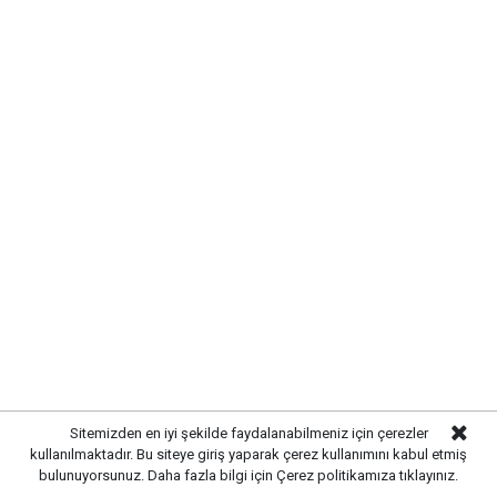
MODERN VE GÜÇLÜ ALTYAPI
OLUŞTURULDU
Çalışmalar kapsamında bölgedeki altyapı hatları
yenilenerek daha sağlıklı ve dayanıklı bir sistem
Sitemizden en iyi şekilde faydalanabilmeniz için çerezler
oluşturuldu. Tamamlanan altyapı sayesinde
kullanılmaktadır. Bu siteye giriş yaparak çerez kullanımını kabul etmiş
yağışlardan kaynaklanabilecek olumsuzlukların önüne
bulunuyorsunuz. Daha fazla bilgi için
Çerez politikamıza
tıklayınız.