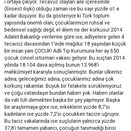
i ortaya çıkıyor. Tecavüz olayları aile içeresinde
(Ensest ilişki) olduğu zaman ise bu sayı yüzde o1 e
kadar düşüyor. Bu da gösteriyor ki Türk toplum
yapısında önemli olan; çocuklarımızın ruhsal ve
bedensel sağlığı değil, el-âlem ne der korkusu! 2014
Adalet Bakanlığı verilerine göre ise, adliyelere gelen 4
tecavüz davasından 1’inde mağdur 18 yaşından küçük
bir insan yani ÇOCUK! Adli Tıp Kurumuna her ay 650
çocuk cinsel istismarı vakası geliyor. Bu suçtan 2014
yılında 18.104 dava açılmış bunun 13.968’i
mahkûmiyet kararıyla sonuçlanmıştır. Bunlar ülkemiz
adına, geleceğimiz adına, çocuklarımız adına çok
korkunç rakamlar. Büyük bir felakete sürükleniyoruz
ve çoğu vatandaşın bundan haberi yok. Haberi olanlar
da vah tüh demekten başka bir şey yapmıyor. Başka
bir araştırmaya göre ise, erkeklerin yüzde 8,7’si
kadınların ise yüzde 7,2’si çocukken tacize uğruyor.
Bu taciz vakalarında ise suçluların yalnızca yüzde
37,8’i tamamen yabancı, çocuğun tanımadığı birisi