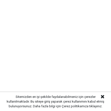
ÇALILIÖZ MAHALLESİ'NDE
ALTYAPI SORUNLARI GİDERİLDİ
Kırıkkale Belediyesi,
kent genelinde sürdürdüğü
altyapı yatırımlarına aralıksız devam ediyor. Bu
kapsamda
Çalılıöz Mahallesi'nde
bulunan sokakta
yürütülen altyapı çalışmaları tamamlanırken, uzun
yıllardır ihtiyaç duyulan yenileme işlemleri de başarıyla
sonuçlandırıldı.
Sitemizden en iyi şekilde faydalanabilmeniz için çerezler
kullanılmaktadır. Bu siteye giriş yaparak çerez kullanımını kabul etmiş
bulunuyorsunuz. Daha fazla bilgi için
Çerez politikamıza
tıklayınız.