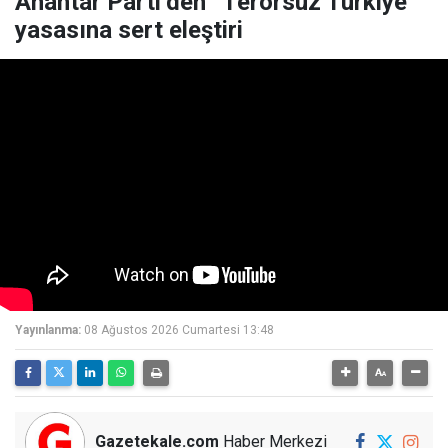
Anahtar Parti’den “Terörsüz Türkiye”
yasasına sert eleştiri
Yayınlanma:
08 Ağustos 2026 Cumartesi 13:48
Gazetekale.com
Haber Merkezi