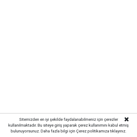
KIRIKKALE’DE HAYVAN SAĞLIĞI
İÇİN ÖNLEMLER ARTIRILDI
Sitemizden en iyi şekilde faydalanabilmeniz için çerezler
kullanılmaktadır. Bu siteye giriş yaparak çerez kullanımını kabul etmiş
Kırıkkale’de hayvan hastalıklarının yayılmasını önlemek
bulunuyorsunuz. Daha fazla bilgi için
Çerez politikamıza
tıklayınız.