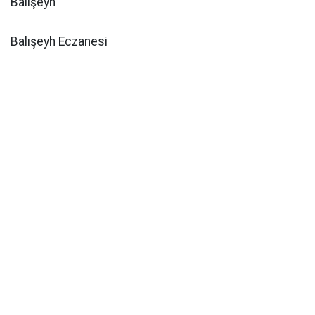
Balışeyh
Balışeyh Eczanesi