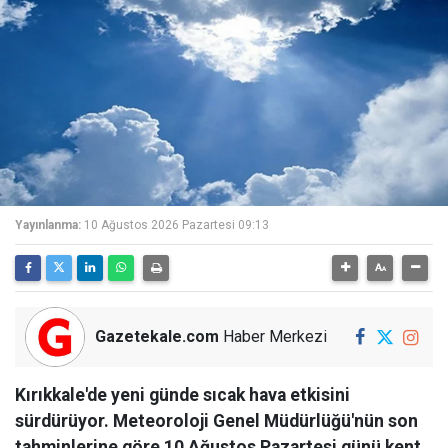
Yayınlanma:
10 Ağustos 2026 Pazartesi 09:13
Gazetekale.com
Haber Merkezi
Kırıkkale'de yeni günde sıcak hava etkisini
sürdürüyor. Meteoroloji Genel Müdürlüğü'nün son
tahminlerine göre 10 Ağustos Pazartesi günü kent