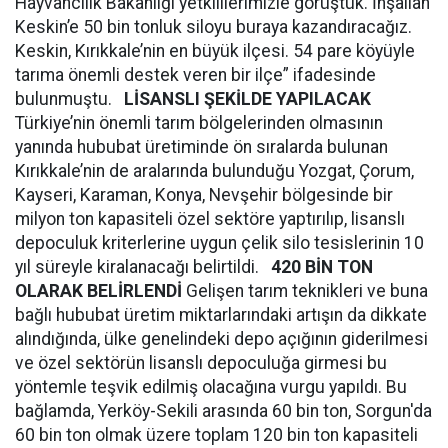
Hayvancılık Bakanlığı yetkililerimizle görüştük. İnşallah
Keskin’e 50 bin tonluk siloyu buraya kazandıracağız.
Keskin, Kırıkkale’nin en büyük ilçesi. 54 pare köyüyle
tarıma önemli destek veren bir ilçe” ifadesinde
bulunmuştu.
LİSANSLI ŞEKİLDE YAPILACAK
Türkiye’nin önemli tarım bölgelerinden olmasının
yanında hububat üretiminde ön sıralarda bulunan
Kırıkkale’nin de aralarında bulunduğu Yozgat, Çorum,
Kayseri, Karaman, Konya, Nevşehir bölgesinde bir
milyon ton kapasiteli özel sektöre yaptırılıp, lisanslı
depoculuk kriterlerine uygun çelik silo tesislerinin 10
yıl süreyle kiralanacağı belirtildi.
420 BİN TON
OLARAK BELİRLENDİ
Gelişen tarım teknikleri ve buna
bağlı hububat üretim miktarlarındaki artışın da dikkate
alındığında, ülke genelindeki depo açığının giderilmesi
ve özel sektörün lisanslı depoculuğa girmesi bu
yöntemle teşvik edilmiş olacağına vurgu yapıldı. Bu
bağlamda, Yerköy-Sekili arasında 60 bin ton, Sorgun'da
60 bin ton olmak üzere toplam 120 bin ton kapasiteli