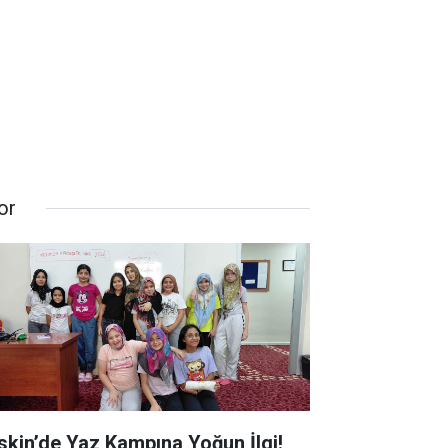
or
skin’de Yaz Kampına Yoğun İlgi!