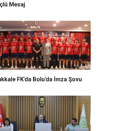
çlü Mesaj
rıkkale FK'da Bolu'da İmza Şovu