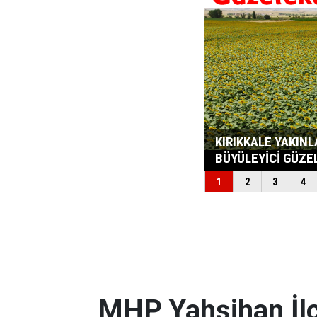
MHP Yahşihan İlç