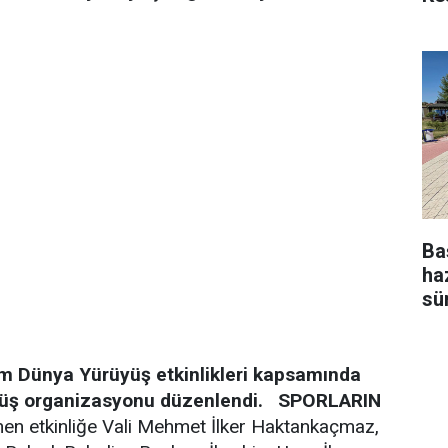
Ba
ha
sü
im Dünya Yürüyüş etkinlikleri kapsamında
yüş organizasyonu düzenlendi.
SPORLARIN
nen etkinliğe Vali Mehmet İlker Haktankaçmaz,