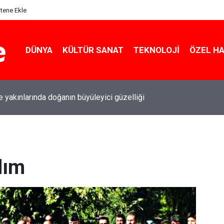
itene Ekle
DÜNYA
KÜLTÜR SANAT
TEKNOLOJI
ÖZEL H
le yakınlarında doğanın büyüleyici güzelliği
dım