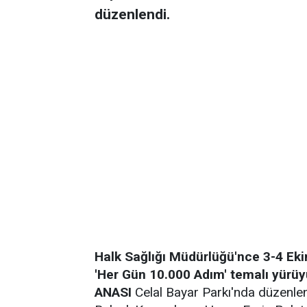
düzenlendi.
Halk Sağlığı Müdürlüğü'nce 3-4 Ek
'Her Gün 10.000 Adım' temalı yürü
ANASI
Celal Bayar Parkı'nda düzenle