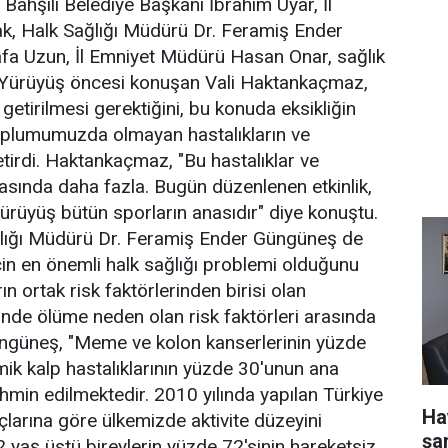
Bahşılı Belediye Başkanı İbrahim Uyar, İl
, Halk Sağlığı Müdürü Dr. Feramiş Ender
fa Uzun, İl Emniyet Müdürü Hasan Onar, sağlık
ı. Yürüyüş öncesi konuşan Vali Haktankaçmaz,
 getirilmesi gerektiğini, bu konuda eksikliğin
oplumumuzda olmayan hastalıkların ve
getirdi. Haktankaçmaz, "Bu hastalıklar ve
arasında daha fazla. Bugün düzenlenen etkinlik,
. Yürüyüş bütün sporların anasıdır" diye konuştu.
lığı Müdürü Dr. Feramiş Ender Güngüneş de
n en önemli halk sağlığı problemi olduğunu
ın ortak risk faktörlerinden birisi olan
inde ölüme neden olan risk faktörleri arasında
Güngüneş, "Meme ve kolon kanserlerinin yüzde
emik kalp hastalıklarının yüzde 30'unun ana
ahmin edilmektedir. 2010 yılında yapılan Türkiye
Ha
larına göre ülkemizde aktivite düzeyini
şa
 yaş üstü bireylerin yüzde 72'sinin hareketsiz