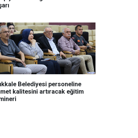
şarı
rıkkale Belediyesi personeline
zmet kalitesini artıracak eğitim
mineri