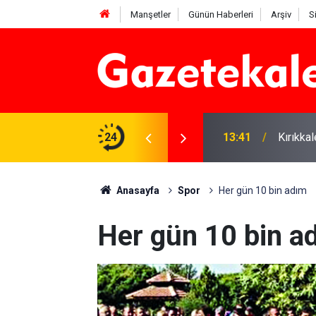
Manşetler
Günün Haberleri
Arşiv
S
 Deniz Çavdar başkan seçildi
24
13:41
Kırıkka
Anasayfa
Spor
Her gün 10 bin adım
Her gün 10 bin a