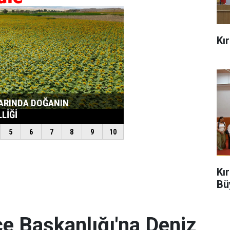
Kı
Kı
Bü
e Başkanlığı'na Deniz