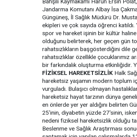
Bahşılı Kaymakamı Harun Ersin Polat, 
Jandarma Komutanı Albay İsa Çakmak
Güngüneş, İl Sağlık Müdürü Dr. Musta
ekipleri ve çok sayıda öğrenci katıld
spor ve hareket işinin bir kültür haline
olduğunu belirterek, her geçen gün t
rahatsızlıkların başgösterdiğini dile 
rahatsızlıklar özellikle çocuklarımız 
bir farkındalık oluşturma etkinliğidir
FİZİKSEL HAREKETSİZLİK
Halk Sağ
hareketsiz yaşamın modern toplum içi
vurguladı. Bulaşıcı olmayan hastalıklar
hareketsiz hayat tarzının dünya genel
en önlerde yer yer aldığını belirten 
25'inin, diyabetin yüzde 27'sinin, isk
nedeni fiziksel hareketsizlik olduğu t
Beslenme ve Sağlık Araştırması sonuç
saptamak için yapılan çalışmalarda 12