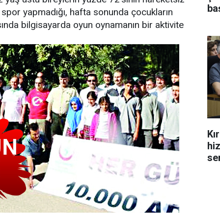
ba
 spor yapmadığı, hafta sonunda çocukların
asında bilgisayarda oyun oynamanın bir aktivite
Kı
hi
se