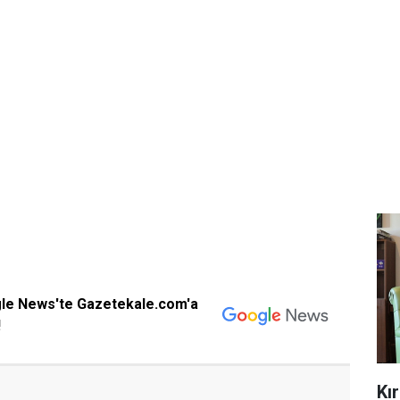
gle News'te Gazetekale.com'a
!
Kı