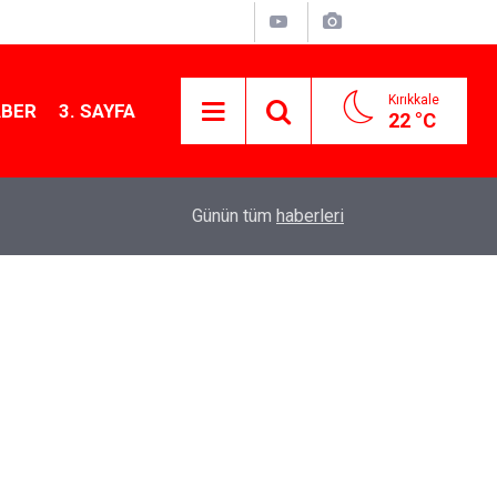
Kırıkkale
ABER
3. SAYFA
22 °C
12:26
Kırıkkale Çalılıöz Mahallesi'nde altyapı çalışma
Günün tüm
haberleri