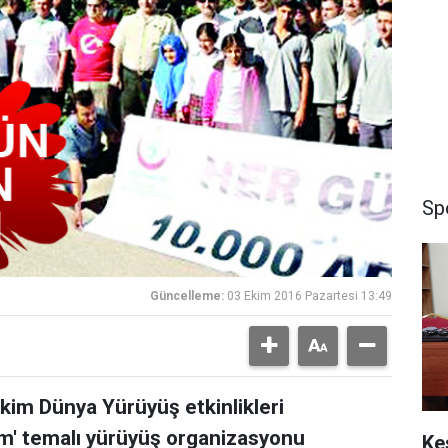
Sp
Güncelleme:
03 Ekim 2016 Pazartesi 13:49
kim Dünya Yürüyüş etkinlikleri
m' temalı yürüyüş organizasyonu
Ke