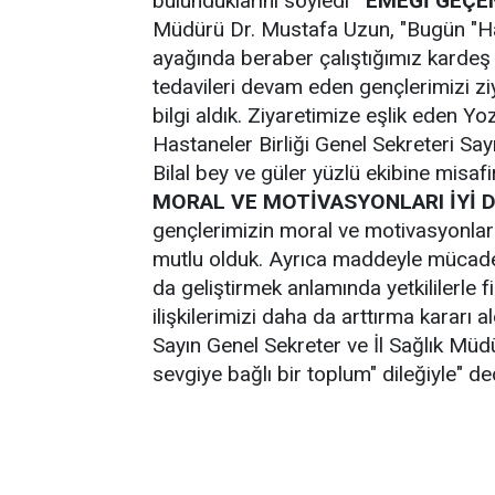
bulunduklarını söyledi
EMEĞİ GEÇE
Müdürü Dr. Mustafa Uzun, "Bugün "H
ayağında beraber çalıştığımız kardeş
tedavileri devam eden gençlerimizi ziya
bilgi aldık. Ziyaretimize eşlik eden Y
Hastaneler Birliği Genel Sekreteri Sa
Bilal bey ve güler yüzlü ekibine misaf
MORAL VE MOTİVASYONLARI İYİ
gençlerimizin moral ve motivasyonlar
mutlu olduk. Ayrıca maddeyle mücad
da geliştirmek anlamında yetkililerle 
ilişkilerimizi daha da arttırma kararı
Sayın Genel Sekreter ve İl Sağlık M
sevgiye bağlı bir toplum" dileğiyle" de