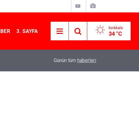
Kırıkkale
ABER
3. SAYFA
34 °C
11:21
MKE’nin Yerli Savunma Teknolojileri Dünya Sah
Günün tüm
haberleri