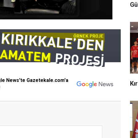
Gü
gle News'te Gazetekale.com'a
Kı
!