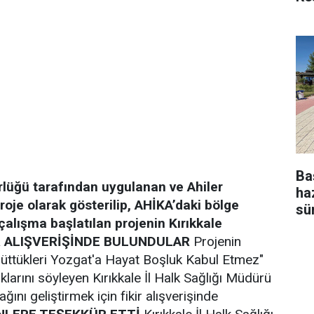
Ba
dürlüğü tarafından uygulanan ve Ahiler
ha
oje olarak gösterilip, AHİKA’daki bölge
sü
alışma başlatılan projenin Kırıkkale
R ALIŞVERİŞİNDE BULUNDULAR
Projenin
üttükleri Yozgat'a Hayat Boşluk Kabul Etmez"
larını söyleyen Kırıkkale İl Halk Sağlığı Müdürü
ını geliştirmek için fikir alışverişinde