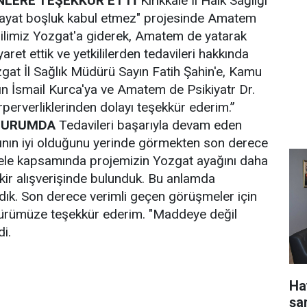
NLERE TEŞEKKÜR ETTİ
Kırıkkale İl Halk Sağlığı
ayat boşluk kabul etmez" projesinde Amatem
 ilimiz Yozgat'a giderek, Amatem de yatarak
ret ettik ve yetkililerden tedavileri hakkında
ozgat İl Sağlık Müdürü Sayın Fatih Şahin'e, Kamu
yın İsmail Kurca'ya ve Amatem de Psikiyatr Dr.
irperverliklerinden dolayı teşekkür ederim.”
 DURUMDA
Tedavileri başarıyla devam eden
ının iyi olduğunu yerinde görmekten son derece
ele kapsamında projemizin Yozgat ayağını daha
fikir alışverişinde bulunduk. Bu anlamda
 aldık. Son derece verimli geçen görüşmeler için
üdürümüze teşekkür ederim. "Maddeye değil
di.
Ha
şa