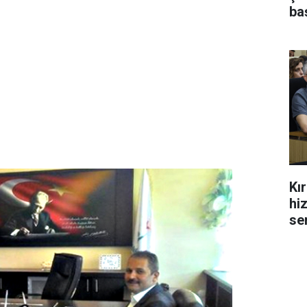
ba
Kı
hi
se