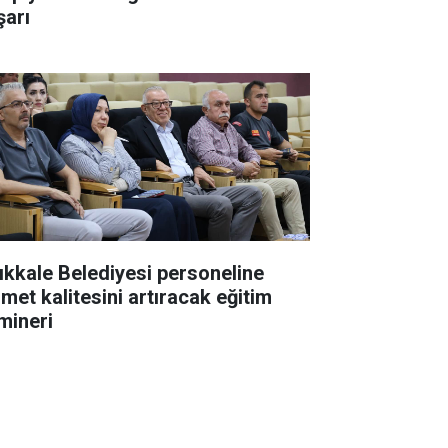
şarı
rıkkale Belediyesi personeline
zmet kalitesini artıracak eğitim
mineri