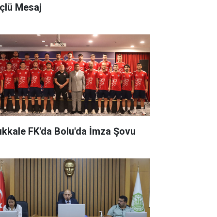
çlü Mesaj
rıkkale FK'da Bolu'da İmza Şovu