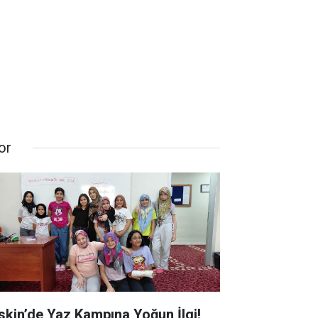
or
skin’de Yaz Kampına Yoğun İlgi!