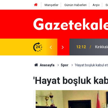
Manşetler
Günün Haberleri
Arşiv
S
 karşı denetimler artırıldı
24
12:12
Kırıkka
Anasayfa
Spor
'Hayat boşluk kabul e
'Hayat boşluk kab