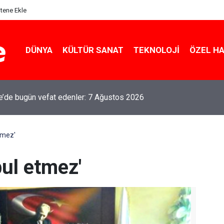
itene Ekle
DÜNYA
KÜLTÜR SANAT
TEKNOLOJI
ÖZEL H
le’de bugün vefat edenler: 7 Ağustos 2026
tmez'
ul etmez'