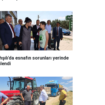
hşılı'da esnafın sorunları yerinde
nlendi