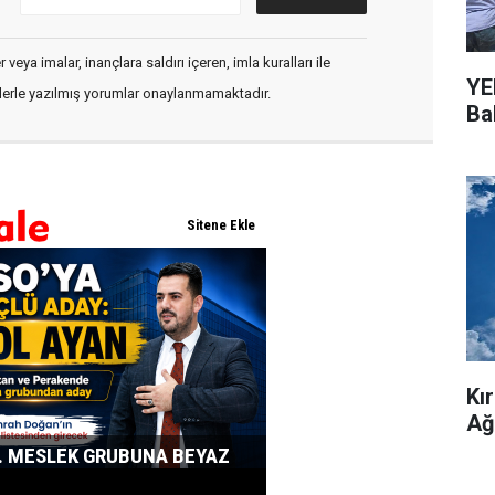
veya imalar, inançlara saldırı içeren, imla kuralları ile
YEN
flerle yazılmış yorumlar onaylanmamaktadır.
Bal
Kı
Ağ