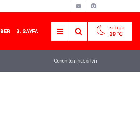
Kırıkkale
ABER
3. SAYFA
29 °C
13:07
Kırıkkale’de hayvan hastalıklarına karşı denetimler
Günün tüm
haberleri