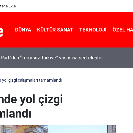
itene Ekle
DÜNYA
KÜLTÜR SANAT
TEKNOLOJI
ÖZEL H
 Parti’den “Terörsüz Türkiye” yasasına sert eleştiri
e yol çizgi çalışmaları tamamlandı
nde yol çizgi
mlandı