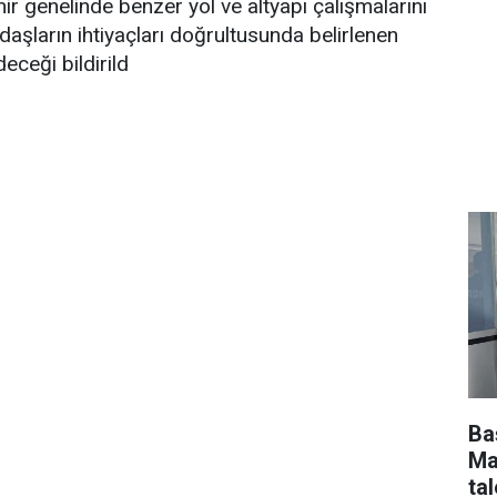
hir genelinde benzer yol ve altyapı çalışmalarını
daşların ihtiyaçları doğrultusunda belirlenen
eceği bildirild
Ba
Ma
tal