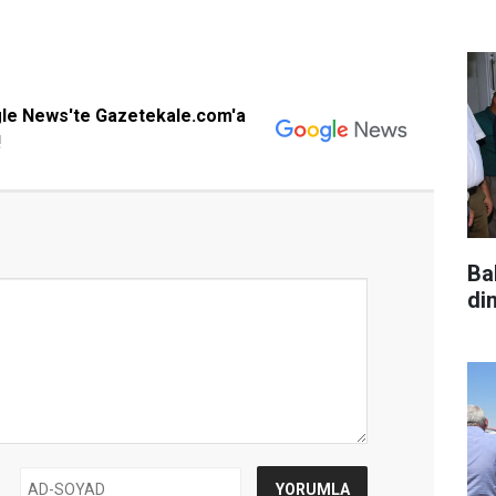
gle News'te Gazetekale.com'a
!
Ba
di