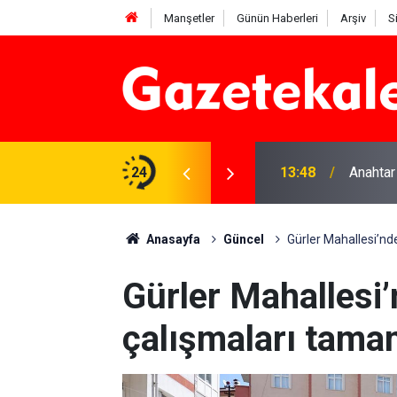
Manşetler
Günün Haberleri
Arşiv
S
na Beyaz Listeden aday
24
13:48
Anahtar
Anasayfa
Güncel
Gürler Mahallesi’nd
Gürler Mahallesi’
çalışmaları tama