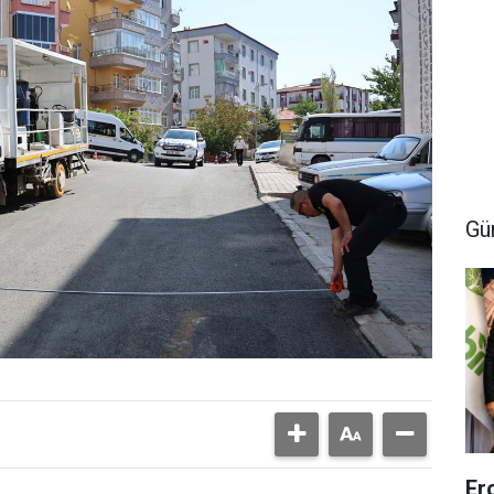
Gü
Er