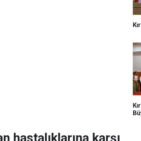
Kı
Kı
Bü
an hastalıklarına karşı