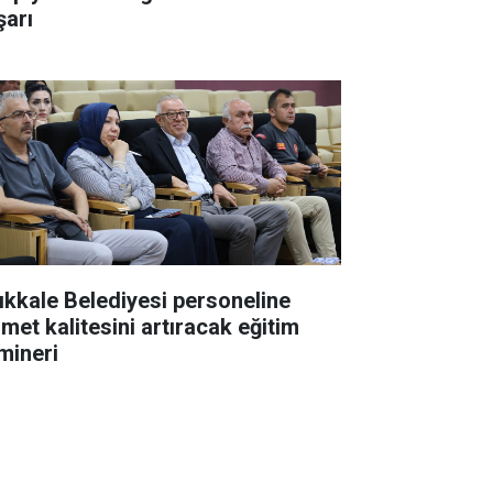
şarı
rıkkale Belediyesi personeline
zmet kalitesini artıracak eğitim
mineri