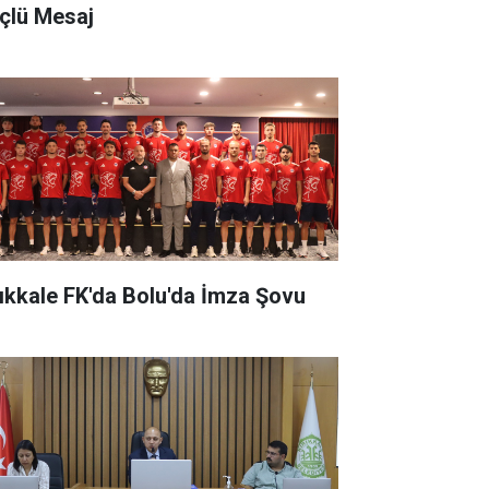
çlü Mesaj
rıkkale FK'da Bolu'da İmza Şovu