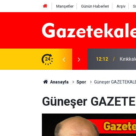
Manşetler
Günün Haberleri
Arşiv
S
 karşı denetimler artırıldı
24
12:12
Kırıkka
Anasayfa
Spor
Güneşer GAZETEKALE
Güneşer GAZETE