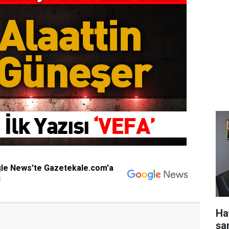
gle News'te Gazetekale.com'a
!
Ha
şa