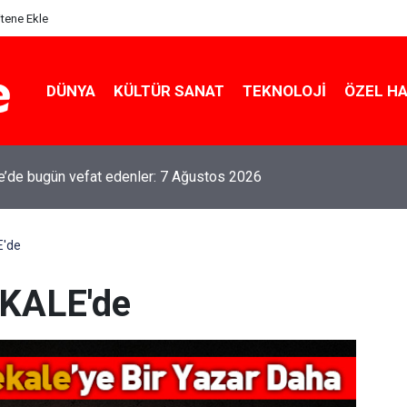
itene Ekle
DÜNYA
KÜLTÜR SANAT
TEKNOLOJI
ÖZEL H
le’de bugün vefat edenler: 7 Ağustos 2026
'de
KALE'de