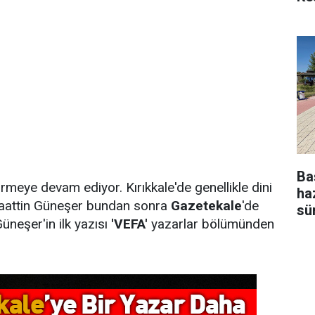
Ba
meye devam ediyor. Kırıkkale'de genellikle dini
ha
Alaattin Güneşer bundan sonra
Gazetekale
'de
sü
Güneşer'in ilk yazısı
'VEFA'
yazarlar bölümünden