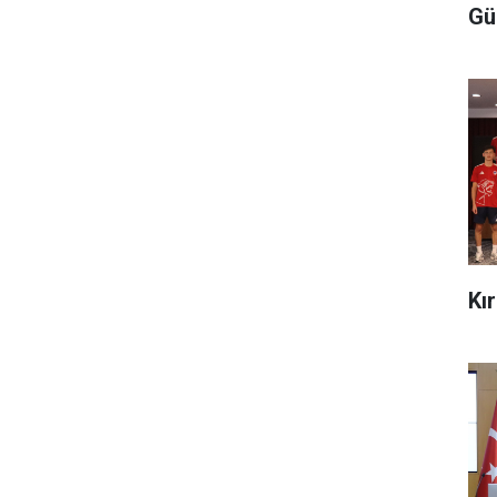
Gü
Kı