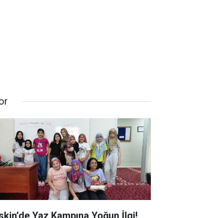
or
skin’de Yaz Kampına Yoğun İlgi!