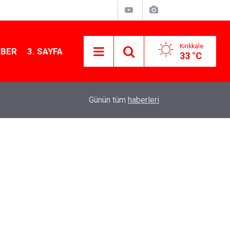
Kırıkkale
ABER
3. SAYFA
33 °C
11:21
MKE’nin Yerli Savunma Teknolojileri Dünya Sah
Günün tüm
haberleri