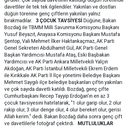
girdiler. Çok sayıda davetlinin katıldığı düğün töreninde
davetliler ile tek tek ilgilendiler. Yakınları ve dostları
düğün törenine genç çiftlerin yakınları yalnız
bırakmadılar.
3 ÇOCUK TAVSİYESİ
Düğüne, Bakan
Bozdağ ile TBMM Milli Savunma Komisyonu Başkanı
Yusuf Beyazıt, Anayasa Komisyonu Başkanı Mustafa
Şentop, Vali Mehmet İlker Haktankaçmaz, AK Parti
Genel Sekreteri Abdülhamit Gül, AK Parti Genel
Başkan Yardımcısı Mustafa Ataş, Eski Başbakan
Yardımcısı ve AK Parti Ankara Milletvekili Yalçın
Akdoğan, AK Parti İstanbul Milletvekili Ekrem Erdem
ile Kırıkkale AK Parti İl İlçe yönetimi Belediye Başkanı
Mehmet Saygılı ilçe belediye başkanları çiftin yakınları
ve çok sayıda davetli katıldı. Bozdağ, genç çifte
Cumhurbaşkanı Recep Tayyip Erdoğan'ın en az 3
çocuk tavsiyesini hatırlatarak, "1 olur garip olur, 2 olur
rakip olur, 3 olur denge olur, 4 olur bereket olur, gerisi
Allah kerim." dedi. Bakan Bozdağ daha sonra genç çift
ve davetlilerle fotoğraf çektirdi.
MUTLULUKLAR