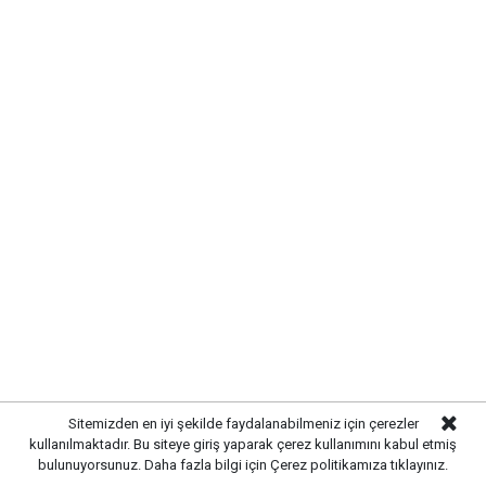
Çalışmalar kapsamında bölgedeki altyapı hatları
yenilenerek daha sağlıklı ve dayanıklı bir sistem
oluşturuldu. Tamamlanan altyapı sayesinde
yağışlardan kaynaklanabilecek olumsuzlukların önüne
geçilmesi ve vatandaşların daha konforlu bir yaşam
alanına kavuşması amaçlanıyor.
Sitemizden en iyi şekilde faydalanabilmeniz için çerezler
kullanılmaktadır. Bu siteye giriş yaparak çerez kullanımını kabul etmiş
bulunuyorsunuz. Daha fazla bilgi için
Çerez politikamıza
tıklayınız.