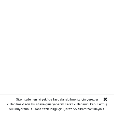
Etiketler :
Makine ve Kimya Endüstrisi haberleri
Gelişmelerden haberdar olmak
için Google News'te
Gazetekale.com'a abone olun!
HABERE
YORUM KAT
Sitemizden en iyi şekilde faydalanabilmeniz için çerezler
kullanılmaktadır. Bu siteye giriş yaparak çerez kullanımını kabul etmiş
bulunuyorsunuz. Daha fazla bilgi için
Çerez politikamıza
tıklayınız.