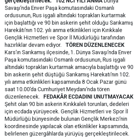
gerçekleştirilecek.
102’NCİ YILI ANMA
Dünya
Savaşı’nda Enver Paşa komutasındaki Osmanlı
ordusunun, Rus işgali altındaki toprakları kurtarmak
için başlattığı ve 90 bin askerin şehit olduğu Sarıkamış
Harekâtı’nın 102. yılı anma etkinlikleri için Kırıkkale
Gençlik Hizmetleri ve Spor İl Müdürlüğü tarafından
hazırlıklar devam ediyor.
TÖREN DÜZENLENECEK
Kars’ın Sarıkamış ilçesinde, 1. Dünya Savaşı’nda Enver
Paşa komutasındaki Osmanlı ordusunun, Rus işgali
altındaki toprakları kurtarmak amacıyla başlattığı ve 90
bin askerin şehit düştüğü Sarıkamış Harekatı’nın 102.
yılı anma etkinlikleri kapsamında 8 Ocak Pazar günü
saat 10.00’da Cumhuriyet Meydanı’nda tören
düzenlenecek.
FEDAKÂR ECDADINI UNUTMAYACAK
Şehit olan 90 bin askerin Kırıkkaleli torunları, dedeleri
için ecdada yürüyecek. Gençlik Hizmetleri ve Spor İl
Müdürlüğü bünyesinde bulunan Gençlik Merkezi’nin
koordinesinde yapılacak olan etkinlikler kapsamında,
belirlenen güzergâhlarda yürüyüş gerçekleştirilecek.