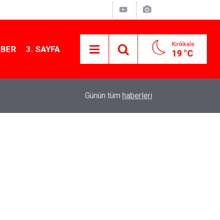
Kırıkkale
ABER
3. SAYFA
19 °C
13:07
Kırıkkale’de hayvan hastalıklarına karşı denetimler
Günün tüm
haberleri