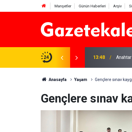
Manşetler
Günün Haberleri
Arşiv
S
na Beyaz Listeden aday
24
13:48
Anahtar
Anasayfa
Yaşam
Gençlere sınav kaygı
Gençlere sınav ka