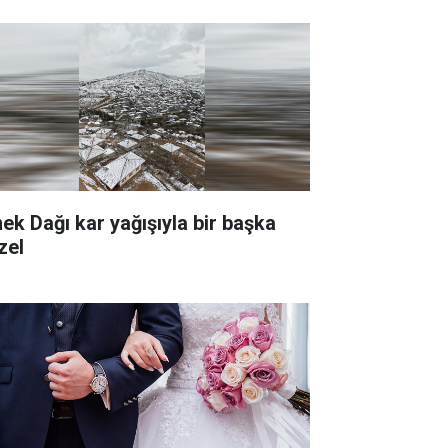
nek Dağı kar yağışıyla bir başka
zel