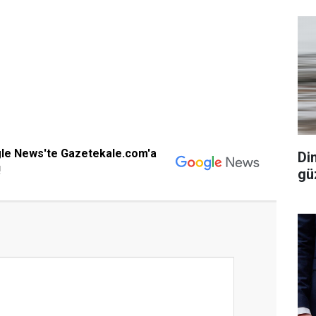
gle News'te Gazetekale.com'a
Di
!
gü