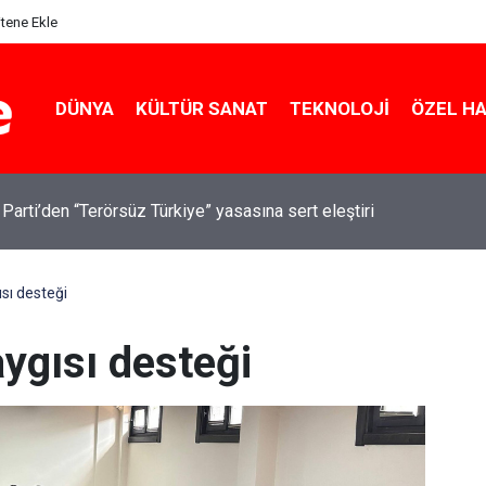
itene Ekle
DÜNYA
KÜLTÜR SANAT
TEKNOLOJI
ÖZEL H
 Parti’den “Terörsüz Türkiye” yasasına sert eleştiri
sı desteği
ygısı desteği