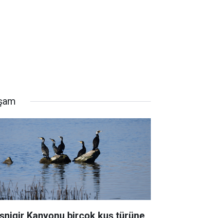
şam
şnigir Kanyonu birçok kuş türüne