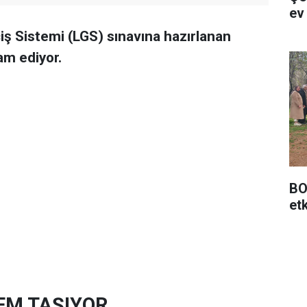
ev
çiş Sistemi (LGS) sınavına hazırlanan
am ediyor.
BO
etk
EM TAŞIYOR