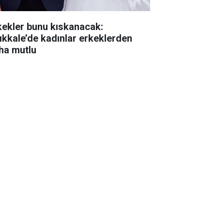
kekler bunu kıskanacak:
rıkkale’de kadınlar erkeklerden
ha mutlu