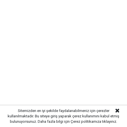
Etiketler :
Bahşılı Haberleri
Gelişmelerden haberdar olmak
için Google News'te
Gazetekale.com'a abone olun!
Sitemizden en iyi şekilde faydalanabilmeniz için çerezler
kullanılmaktadır. Bu siteye giriş yaparak çerez kullanımını kabul etmiş
HABERE
YORUM KAT
bulunuyorsunuz. Daha fazla bilgi için
Çerez politikamıza
tıklayınız.