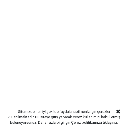
Etiketler :
Makine ve Kimya Endüstrisi haberleri
Gelişmelerden haberdar olmak
için Google News'te
Gazetekale.com'a abone olun!
HABERE
YORUM KAT
Sitemizden en iyi şekilde faydalanabilmeniz için çerezler
kullanılmaktadır. Bu siteye giriş yaparak çerez kullanımını kabul etmiş
bulunuyorsunuz. Daha fazla bilgi için
Çerez politikamıza
tıklayınız.