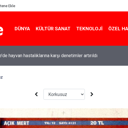
itene Ekle
DÜNYA
KÜLTÜR SANAT
TEKNOLOJI
ÖZEL H
le’de bugün vefat edenler: 7 Ağustos 2026
uz