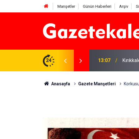
Manşetler
Günün Haberleri
Arşiv
S
 karşı denetimler artırıldı
24
12:12
Kırıkka
Anasayfa
Gazete Manşetleri
Korkus