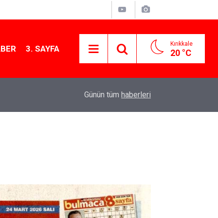
Kırıkkale
ABER
3. SAYFA
20 °C
11:21
MKE’nin Yerli Savunma Teknolojileri Dünya Sah
Günün tüm
haberleri