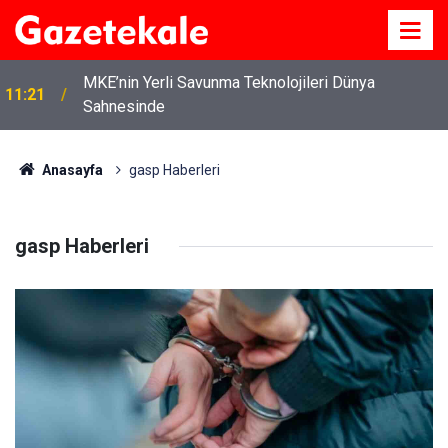
MKE’nin Yerli Savunma Teknolojileri Dünya
11:21
Sahnesinde
Başkan Ahmet Önal, Çalılıöz Mahallesi’nde
11:08
vatandaşların taleplerini yerinde dinledi
Anasayfa
gasp Haberleri
gasp Haberleri