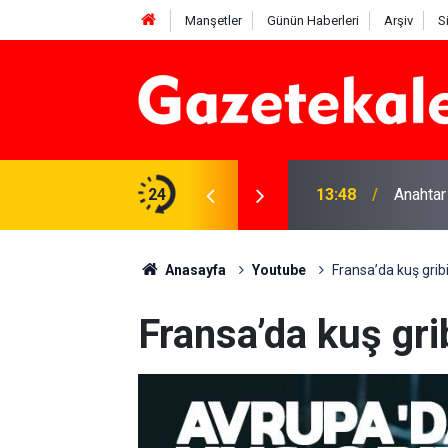
Manşetler
Günün Haberleri
Arşiv
S
na Beyaz Listeden aday
24
13:48
Anahtar
Anasayfa
Youtube
Fransa’da kuş gribi
Fransa’da kuş grib