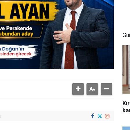
Gü
Kı
kar
i