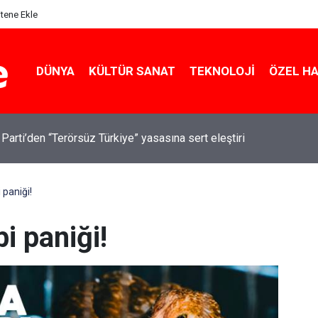
itene Ekle
DÜNYA
KÜLTÜR SANAT
TEKNOLOJI
ÖZEL H
 Parti’den “Terörsüz Türkiye” yasasına sert eleştiri
 paniği!
i paniği!