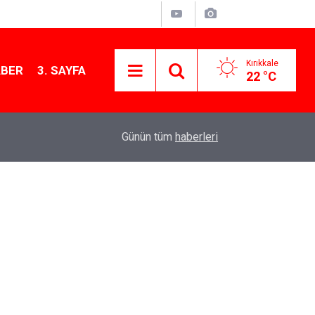
Kırıkkale
ABER
3. SAYFA
22 °C
13:07
Kırıkkale’de hayvan hastalıklarına karşı denetimler
Günün tüm
haberleri