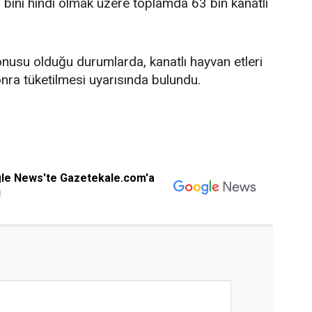
7 bini hindi olmak üzere toplamda 63 bin kanatlı
onusu olduğu durumlarda, kanatlı hayvan etleri
sonra tüketilmesi uyarısında bulundu.
gle News'te Gazetekale.com'a
!