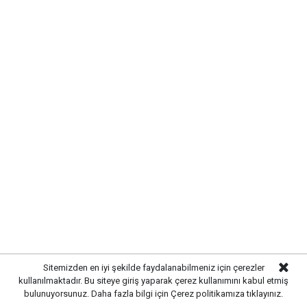
UYARI:
Küfür, hakaret, rencide edici cümleler veya imalar, inançlara saldırı
içeren, imla kuralları ile yazılmamış,
Türkçe karakter kullanılmayan ve büyük harflerle yazılmış yorumlar
onaylanmamaktadır.
Sitemizden en iyi şekilde faydalanabilmeniz için çerezler
kullanılmaktadır. Bu siteye giriş yaparak çerez kullanımını kabul etmiş
bulunuyorsunuz. Daha fazla bilgi için
Çerez politikamıza
tıklayınız.