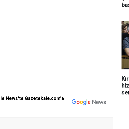
ba
Kı
hi
se
gle News'te Gazetekale.com'a
!