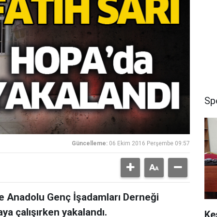
Sp
Güncelleme:
06 Ekim 2016 Perşembe 09:57
ve Anadolu Genç İşadamları Derneği
ya çalışırken yakalandı.
Ke