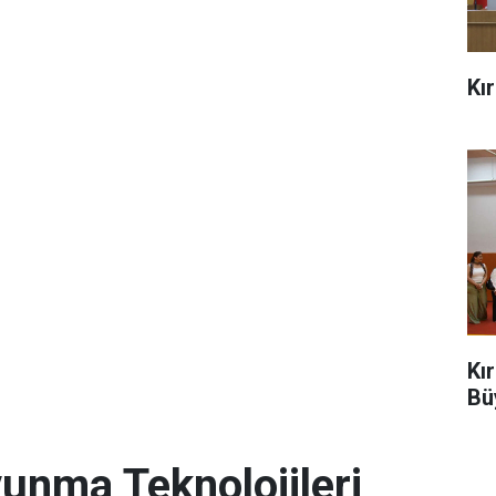
Kı
Kı
Bü
unma Teknolojileri