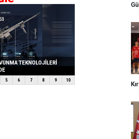
Gü
Kı