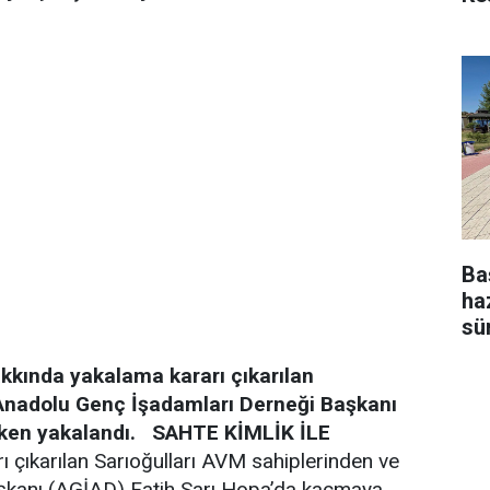
Ba
ha
sü
kında yakalama kararı çıkarılan
 Anadolu Genç İşadamları Derneği Başkanı
ken yakalandı.
SAHTE KİMLİK İLE
 çıkarılan Sarıoğulları AVM sahiplerinden ve
şkanı (AGİAD) Fatih Sarı Hopa’da kaçmaya