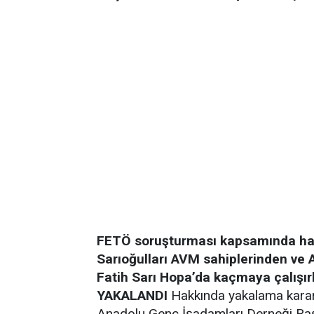
FETÖ soruşturması kapsamında hak
Sarıoğulları AVM sahiplerinden ve
Fatih Sarı Hopa’da kaçmaya çalışır
YAKALANDI
Hakkında yakalama kararı
Anadolu Genç İşadamları Derneği Ba