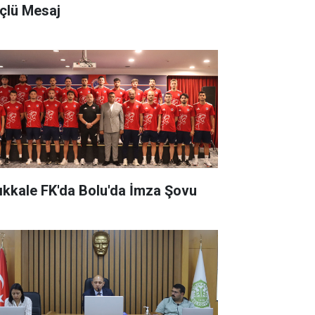
çlü Mesaj
rıkkale FK'da Bolu'da İmza Şovu