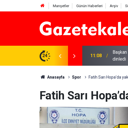
Manşetler
Günün Haberleri
Arşiv
S
Başkan 
ileri Dünya Sahnesinde
24
11:08
dinledi
Anasayfa
Spor
Fatih Sarı Hopa’da ya
Fatih Sarı Hopa’d