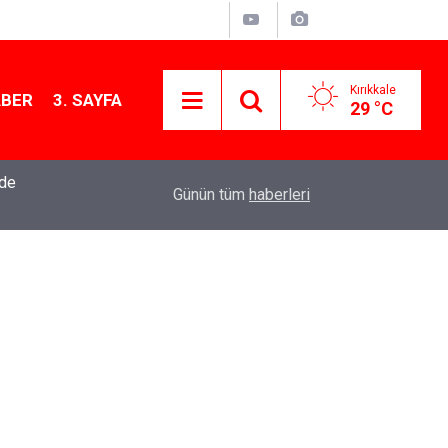
Kırıkkale
ABER
3. SAYFA
29 °C
nde
10:55
Bahşılı'da esnafın sorunları yerinde dinlendi
Günün tüm
haberleri