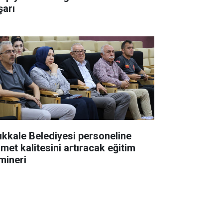
şarı
rıkkale Belediyesi personeline
zmet kalitesini artıracak eğitim
mineri