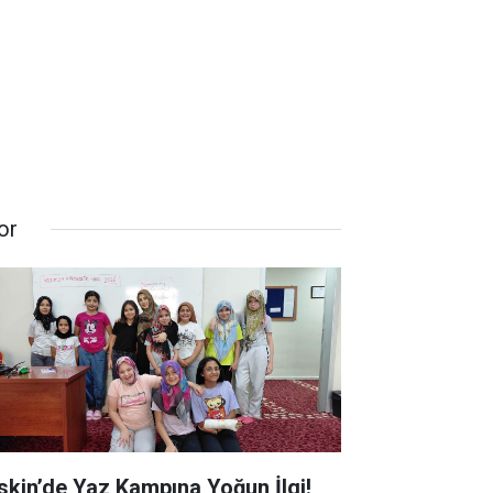
or
skin’de Yaz Kampına Yoğun İlgi!