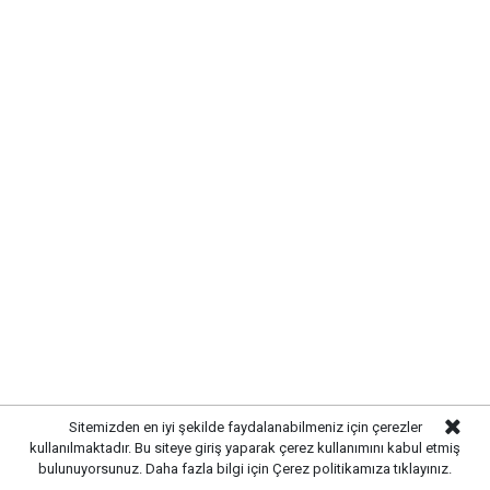
SIRADA YOL VE ÇEVRE
DÜZENLEMESİ VAR
Sitemizden en iyi şekilde faydalanabilmeniz için çerezler
kullanılmaktadır. Bu siteye giriş yaparak çerez kullanımını kabul etmiş
Altyapı çalışmalarının tamamlanmasının ardından
bulunuyorsunuz. Daha fazla bilgi için
Çerez politikamıza
tıklayınız.
ekipler, üstyapı çalışmalarına hazırlanıyor. Yol