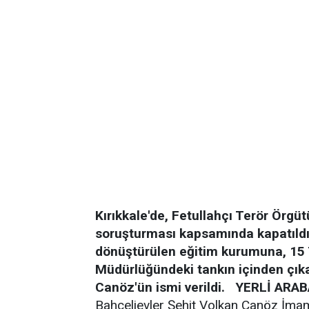
Kırıkkale'de, Fetullahçı Terör Örgü
soruşturması kapsamında kapatıld
dönüştürülen eğitim kurumuna, 1
Müdürlüğündeki tankın içinden çıka
Canöz'ün ismi verildi.
YERLİ ARAB
Bahçelievler Şehit Volkan Canöz İma