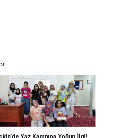
or
skin’de Yaz Kampına Yoğun İlgi!