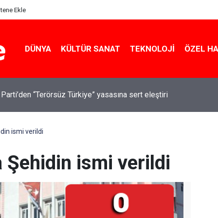
itene Ekle
DÜNYA
KÜLTÜR SANAT
TEKNOLOJI
ÖZEL H
 Parti’den “Terörsüz Türkiye” yasasına sert eleştiri
in ismi verildi
 Şehidin ismi verildi