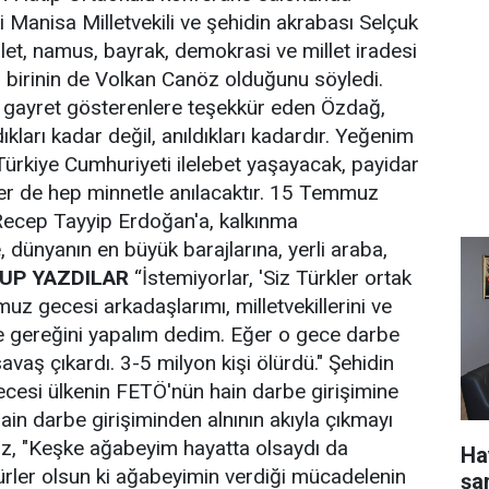
Manisa Milletvekili ve şehidin akrabası Selçuk
t, namus, bayrak, demokrasi ve millet iradesi
 birinin de Volkan Canöz olduğunu söyledi.
n gayret gösterenlere teşekkür eden Özdağ,
kları kadar değil, anıldıkları kadardır. Yeğenim
 Türkiye Cumhuriyeti ilelebet yaşayacak, payidar
ler de hep minnetle anılacaktır. 15 Temmuz
Recep Tayyip Erdoğan'a, kalkınma
, dünyanın en büyük barajlarına, yerli araba,
UP YAZDILAR
“İstemiyorlar, 'Siz Türkler ortak
uz gecesi arkadaşlarımı, milletvekillerini ve
ve gereğini yapalım dedim. Eğer o gece darbe
savaş çıkardı. 3-5 milyon kişi ölürdü." Şehidin
cesi ülkenin FETÖ'nün hain darbe girişimine
hain darbe girişiminden alnının akıyla çıkmayı
nöz, "Keşke ağabeyim hayatta olsaydı da
Ha
ürler olsun ki ağabeyimin verdiği mücadelenin
şa