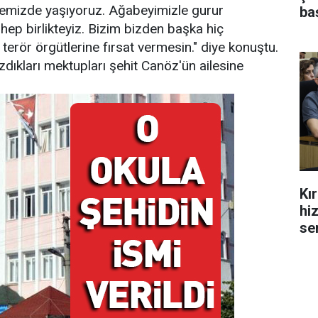
lkemizde yaşıyoruz. Ağabeyimizle gurur
ba
hep birlikteyiz. Bizim bizden başka hiç
erör örgütlerine fırsat vermesin." diye konuştu.
dıkları mektupları şehit Canöz'ün ailesine
Kı
hi
se