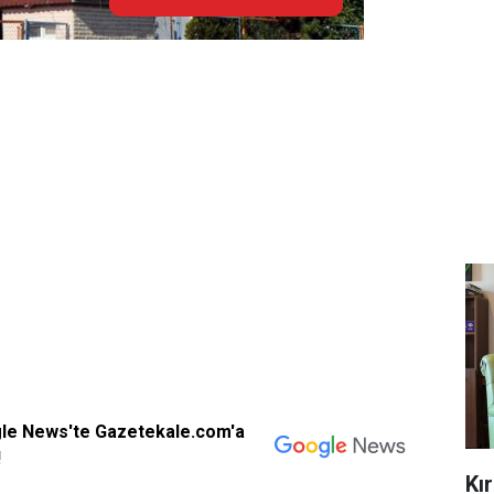
gle News'te Gazetekale.com'a
!
Kı