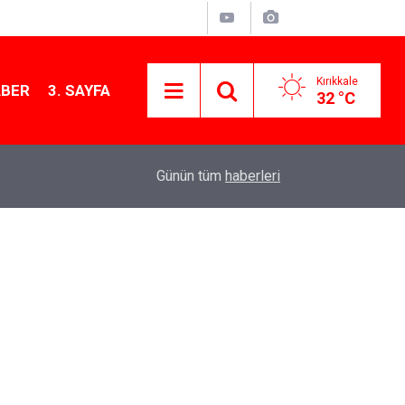
Kırıkkale
ABER
3. SAYFA
32 °C
13:07
Kırıkkale’de hayvan hastalıklarına karşı denetimler
Günün tüm
haberleri