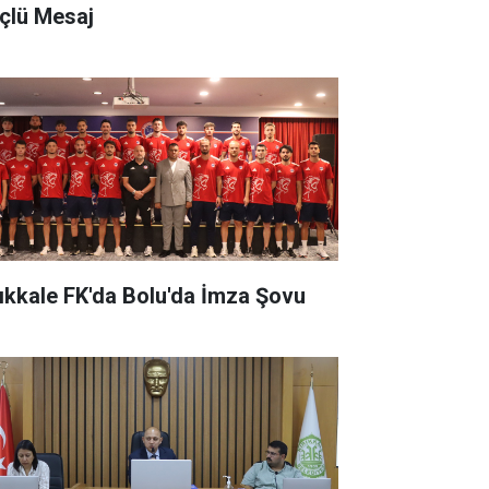
çlü Mesaj
rıkkale FK'da Bolu'da İmza Şovu