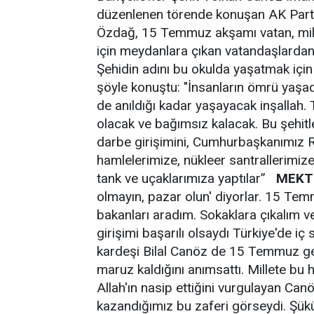
düzenlenen törende konuşan AK Parti 
Özdağ, 15 Temmuz akşamı vatan, mille
için meydanlara çıkan vatandaşlardan
Şehidin adını bu okulda yaşatmak içi
şöyle konuştu: "İnsanların ömrü yaşadı
de anıldığı kadar yaşayacak inşallah.
olacak ve bağımsız kalacak. Bu şehit
darbe girişimini, Cumhurbaşkanımız 
hamlelerimize, nükleer santrallerimize
tank ve uçaklarımıza yaptılar”
MEKT
olmayın, pazar olun' diyorlar. 15 Temm
bakanları aradım. Sokaklara çıkalım 
girişimi başarılı olsaydı Türkiye'de iç 
kardeşi Bilal Canöz de 15 Temmuz ge
maruz kaldığını anımsattı. Millete bu 
Allah'ın nasip ettiğini vurgulayan Ca
kazandığımız bu zaferi görseydi. Şük