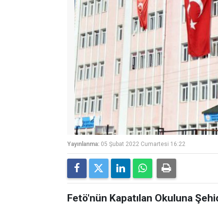
Yayınlanma:
05 Şubat 2022 Cumartesi 16:22
Fetö'nün Kapatılan Okuluna Şehid