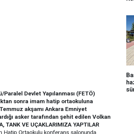
Ba
ha
sü
tü/Paralel Devlet Yapılanması (FETÖ)
ıktan sonra imam hatip ortaokuluna
5 Temmuz akşamı Ankara Emniyet
rdığı asker tarafından şehit edilen Volkan
A, TANK VE UÇAKLARIMIZA YAPTILAR
m Hatip Ortaokulu konferans salonunda