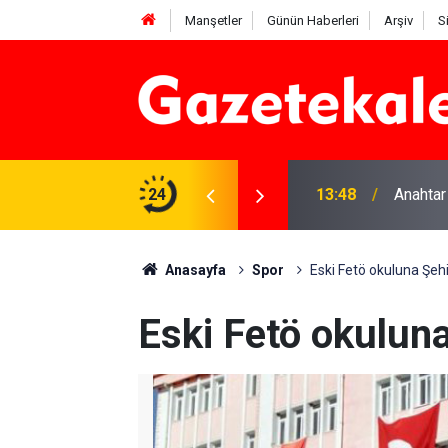
Manşetler
Günün Haberleri
Arşiv
S
na Beyaz Listeden aday
24
13:48
Anahtar
Anasayfa
Spor
Eski Fetö okuluna Şehid
Eski Fetö okuluna