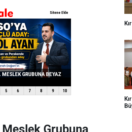
Kı
Kı
Bü
. Meslek Grubuna