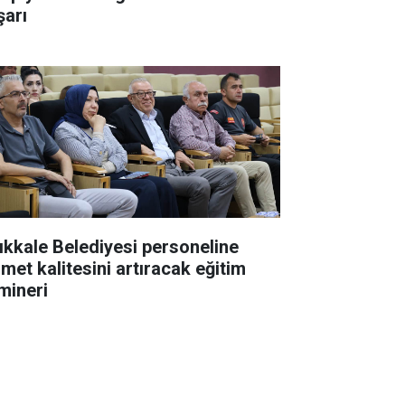
şarı
rıkkale Belediyesi personeline
zmet kalitesini artıracak eğitim
mineri