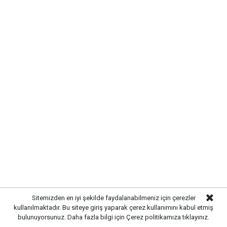
DEĞİŞİM PİYASADA YAKINDAN
TAKİP EDİLİYOR
Sitemizden en iyi şekilde faydalanabilmeniz için çerezler
Kırıkkale Kuyumcular Derneği
tarafından paylaşılan
kullanılmaktadır. Bu siteye giriş yaparak çerez kullanımını kabul etmiş
bulunuyorsunuz. Daha fazla bilgi için
Çerez politikamıza
tıklayınız.
son verilere göre, özellikle gram altın ve çeyrek altın