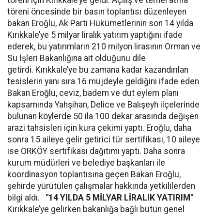
töreni için Kırıkkale’ye geldi. Açılış ve temel atma
töreni öncesinde bir basın toplantısı düzenleyen
bakan Eroğlu, Ak Parti Hükümetlerinin son 14 yılda
Kırıkkale’ye 5 milyar liralık yatırım yaptığını ifade
ederek, bu yatırımların 210 milyon lirasının Orman ve
Su İşleri Bakanlığına ait olduğunu dile
getirdi. Kırıkkale’ye bu zamana kadar kazandırılan
tesislerin yanı sıra 16 müjdeyle geldiğini ifade eden
Bakan Eroğlu, ceviz, badem ve dut eylem planı
kapsamında Yahşihan, Delice ve Balışeyh ilçelerinde
bulunan köylerde 50 ila 100 dekar arasında değişen
arazi tahsisleri için kura çekimi yaptı. Eroğlu, daha
sonra 15 aileye gelir getirici tür sertifikası, 10 aileye
ise ORKÖY sertifikası dağıtımı yaptı. Daha sonra
kurum müdürleri ve belediye başkanları ile
koordinasyon toplantısına geçen Bakan Eroğlu,
şehirde yürütülen çalışmalar hakkında yetkililerden
bilgi aldı.
"14 YILDA 5 MİLYAR LİRALIK YATIRIM"
Kırıkkale’ye gelirken bakanlığa bağlı bütün genel