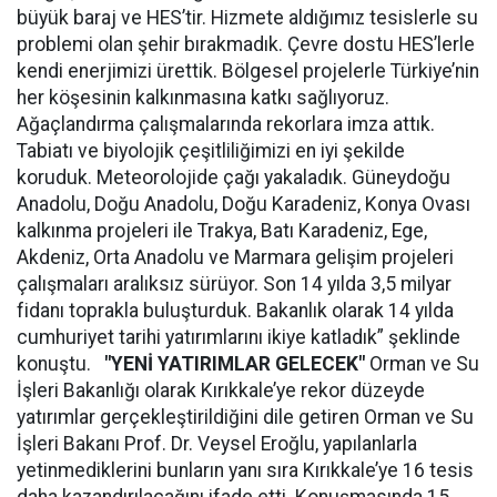
büyük baraj ve HES’tir. Hizmete aldığımız tesislerle su
problemi olan şehir bırakmadık. Çevre dostu HES’lerle
kendi enerjimizi ürettik. Bölgesel projelerle Türkiye’nin
her köşesinin kalkınmasına katkı sağlıyoruz.
Ağaçlandırma çalışmalarında rekorlara imza attık.
Tabiatı ve biyolojik çeşitliliğimizi en iyi şekilde
koruduk. Meteorolojide çağı yakaladık. Güneydoğu
Anadolu, Doğu Anadolu, Doğu Karadeniz, Konya Ovası
kalkınma projeleri ile Trakya, Batı Karadeniz, Ege,
Akdeniz, Orta Anadolu ve Marmara gelişim projeleri
çalışmaları aralıksız sürüyor. Son 14 yılda 3,5 milyar
fidanı toprakla buluşturduk. Bakanlık olarak 14 yılda
cumhuriyet tarihi yatırımlarını ikiye katladık” şeklinde
konuştu.
"YENİ YATIRIMLAR GELECEK"
Orman ve Su
İşleri Bakanlığı olarak Kırıkkale’ye rekor düzeyde
yatırımlar gerçekleştirildiğini dile getiren Orman ve Su
İşleri Bakanı Prof. Dr. Veysel Eroğlu, yapılanlarla
yetinmediklerini bunların yanı sıra Kırıkkale’ye 16 tesis