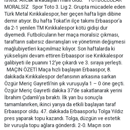
istedi. Ancak arkadaşları mani oldu. FUTBOLCULAR
MORALSİZ Spor Toto 3. Lig 2. Grupta mücadele eden
Türk Metal Kırıkkalespor, her geçen hafta ligin dibine
demir atıyor. Bu hafta Tokat’ın ilçe takımı Erbaaspor’a
da 2-1 yenilen TM Kırıkkalespor kötü gidişi dur
diyemedi. Futbolcuların her maça moralsiz çıkması,
taraftarın sabırsız davranışları ve yönetimin değişmesi
mağlubiyetleri kaçınılmaz kılıyor. Son haftalarda ki
yükselişini devam ettiren Erbaaspor ise Kırıkkalespor
galibiyeti ile puanını 12’ye çıkardı ve 3. sıraya yerleşti.
MAÇIN ÖZETİ Maça hızlı başlayan Erbaaspor, 8.
dakikada Kırıkkalespor defansının arkasına sarkan
Özgür Meriç Gayretli’nin şık vuruşuyla 1 – 0 öne geçti.
Özgür Meriç Gayretli dakika 37’de sakatlanarak yerini
İbrahim Çıdamlı’ya bıraktı. İlk yarı bu sonuçla
tamamlanırken, ikinci yarıya da etkili başlayan taraf
Erbaaspor oldu. 47. dakikada Erbaasporlu Tolga Yıldız
pres yaparak topu kazandı. Tolga, düzgün ve estetik
bir vuruşla topu ağlara gönderdi. 2-0. Maçın son