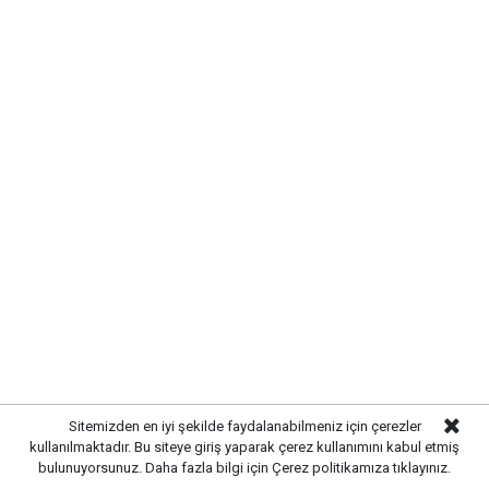
dikkat çeken Çetin, terörle mücadelede hayatını
kaybeden asker, polis ve öğretmenlerin unutulmaması
gerektiğini söyledi.Çetin, terör örgütü mensuplarına
yönelik olası düzenlemeler konusunda toplumda
oluşabilecek kaygıların dikkate alınmasını isteyerek,
sürecin şeffaf ve toplumun hassasiyetlerini gözeten
bir anlayışla yürütülmesi gerektiğini belirtti.
Sitemizden en iyi şekilde faydalanabilmeniz için çerezler
kullanılmaktadır. Bu siteye giriş yaparak çerez kullanımını kabul etmiş
bulunuyorsunuz. Daha fazla bilgi için
Çerez politikamıza
tıklayınız.