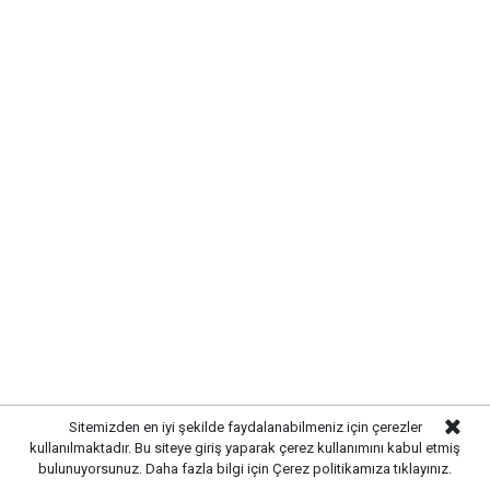
ÖĞLE SAATLERİNDE DIŞARI
ÇIKACAKLAR DİKKAT
Meteoroloji uzmanları, güneş ışınlarının en etkili
olduğu 11.00 ile 16.00 saatleri arasında vatandaşların
tedbirli olmalarını öneriyor. Özellikle yaşlılar, çocuklar,
kronik rahatsızlığı bulunanlar ve hamilelerin zorunlu
olmadıkça doğrudan güneş altında kalmamaları
tavsiye ediliyor. Bol su tüketilmesi, açık renkli
Sitemizden en iyi şekilde faydalanabilmeniz için çerezler
kıyafetlerin tercih edilmesi ve güneşten koruyucu
kullanılmaktadır. Bu siteye giriş yaparak çerez kullanımını kabul etmiş
önlemlerin alınması gerektiği belirtiliyor.
bulunuyorsunuz. Daha fazla bilgi için
Çerez politikamıza
tıklayınız.